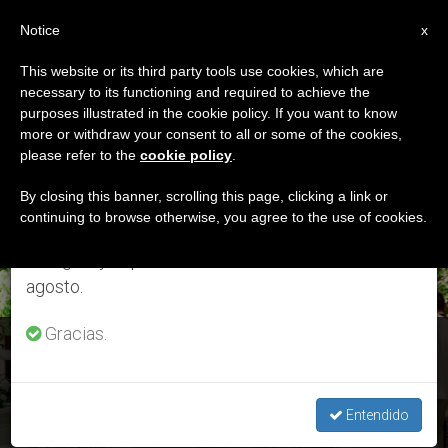
ES
Notice
×
x
Aviso importante
This website or its third party tools use cookies, which are
necessary to its functioning and required to achieve the
Del 27 de julio al 7 de agosto haremos la pausa
ETIQUETA
purposes illustrated in the cookie policy. If you want to know
anual, aprovechando que en el periodo de verano
Posts Tagged ‘Ioan
more or withdraw your consent to all or some of the cookies,
please refer to the
cookie policy
.
se generan menos informaciones y también el
Bălan’
consumo de las mismas disminuye.
By closing this banner, scrolling this page, clicking a link or
continuing to browse otherwise, you agree to the use of cookies.
Retomamos el trabajo ordinario de las ediciones
en inglés y español de ZENIT el lunes 10 de
ÚLTIMAS NOTICIAS
agosto.
Gracias.
Rumanía: Esta es la historia de los 7 obispos mártires que
beatificará Francisco
Entendido
JUN 02, 2019 10:00