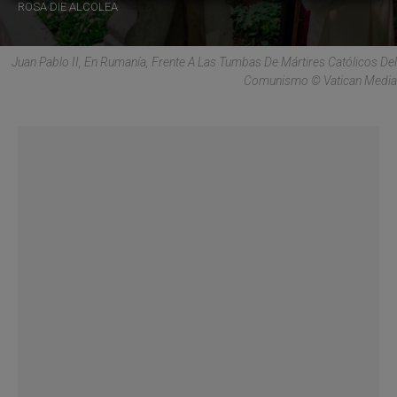
ROSA DIE ALCOLEA
Juan Pablo II, En Rumanía, Frente A Las Tumbas De Mártires Católicos Del
Comunismo © Vatican Media