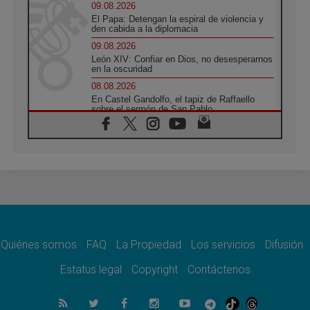
09.08.2026
El Papa: Detengan la espiral de violencia y
den cabida a la diplomacia
09.08.2026
León XIV: Confiar en Dios, no desesperarnos
en la oscuridad
08.08.2026
En Castel Gandolfo, el tapiz de Raffaello
sobre el sermón de San Pablo
08.08.2026
En Colombia, «la paz no se compra con una
firma»
08.08.2026
En Venezuela celebraron los 416 años del
Santo Cristo de La Grita
08.08.2026
El Papa: en Santa Ágata contemplamos la
victoria del amor sobre la muerte
Quiénes somos
FAQ
La Propiedad
Los servicios
Difusión
08.08.2026
León XIV visitará el Santuario de la Madre
Estatus legal
Copyright
Contáctenos
del Buen Consejo de Genazzano
07.08.2026
Filipinas: el Vicariato Apostólico de Calapán
se convierte en diócesis