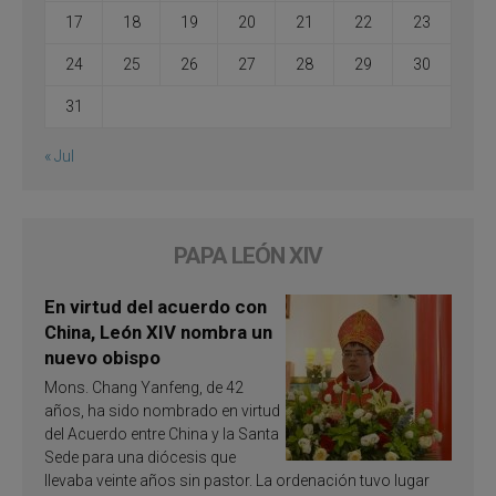
17
18
19
20
21
22
23
24
25
26
27
28
29
30
31
« Jul
PAPA LEÓN XIV
En virtud del acuerdo con
China, León XIV nombra un
nuevo obispo
Mons. Chang Yanfeng, de 42
años, ha sido nombrado en virtud
del Acuerdo entre China y la Santa
Sede para una diócesis que
llevaba veinte años sin pastor. La ordenación tuvo lugar