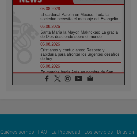
05.08.2026
El cardenal Parolin en México: Toda la
sociedad necesita el mensaje del Evangelio
05.08.2026
Santa María la Mayor, Makrickas: La gracia
de Dios desciende sobre el mundo
05.08.2026
Cristianos y confucianos: Respeto y
sabiduría para afrontar los urgentes desafíos
de hoy
05.08.2026
En marcha hacia Asís en nombre de San
Francisco, a la espera de León
05.08.2026
Venezuela, Padre Pagniello: "En medio del
dolor, una Iglesia que no se rinde"
05.08.2026
La Fuerza del "Círculo de Héroes" con el
Papa en la Audiencia General
05.08.2026
Nuncio en Ucrania: Preocupa escuchar a
quienes bendicen la guerra
Quiénes somos
FAQ
La Propiedad
Los servicios
Difusión