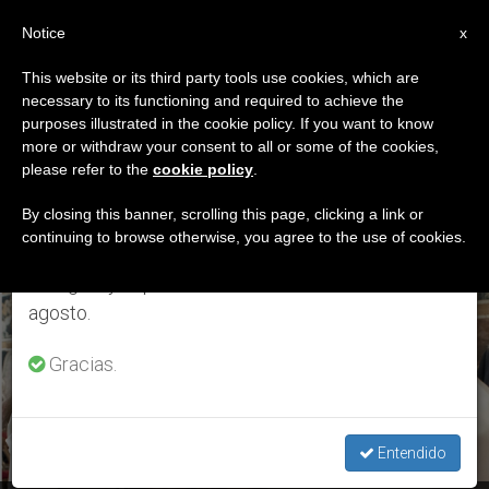
ES
Notice
×
x
Aviso importante
This website or its third party tools use cookies, which are
necessary to its functioning and required to achieve the
Del 27 de julio al 7 de agosto haremos la pausa
ETIQUETA
purposes illustrated in the cookie policy. If you want to know
anual, aprovechando que en el periodo de verano
Posts Tagged
more or withdraw your consent to all or some of the cookies,
please refer to the
cookie policy
.
se generan menos informaciones y también el
‘itinerario Papal’
consumo de las mismas disminuye.
By closing this banner, scrolling this page, clicking a link or
continuing to browse otherwise, you agree to the use of cookies.
Retomamos el trabajo ordinario de las ediciones
en inglés y español de ZENIT el lunes 10 de
ÚLTIMAS NOTICIAS
agosto.
Gracias.
Entendido