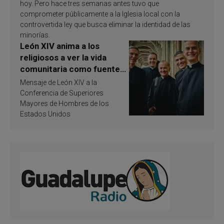
hoy. Pero hace tres semanas antes tuvo que
comprometer públicamente a la Iglesia local con la
controvertida ley que busca eliminar la identidad de las
minorías.
León XIV anima a los
religiosos a ver la vida
comunitaria como fuente
de inspiración y
Mensaje de León XIV a la
santificación
Conferencia de Superiores
Mayores de Hombres de los
Estados Unidos