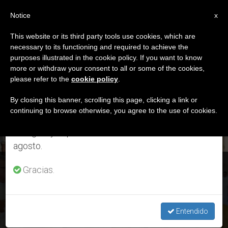
ES
Notice
×
x
Aviso importante
This website or its third party tools use cookies, which are
necessary to its functioning and required to achieve the
Del 27 de julio al 7 de agosto haremos la pausa
ETIQUETA
purposes illustrated in the cookie policy. If you want to know
anual, aprovechando que en el periodo de verano
Posts Tagged ‘Jaime
more or withdraw your consent to all or some of the cookies,
please refer to the
cookie policy
.
se generan menos informaciones y también el
Uriel Sanabria Rojas’
consumo de las mismas disminuye.
By closing this banner, scrolling this page, clicking a link or
continuing to browse otherwise, you agree to the use of cookies.
Retomamos el trabajo ordinario de las ediciones
en inglés y español de ZENIT el lunes 10 de
ÚLTIMAS NOTICIAS
agosto.
Colombia: El card. Filoni pide a los nuevos obispos ser
Gracias.
'pastores con olor a oveja'
Entendido
MAY 23, 2016 16:30
ZENIT STAFF