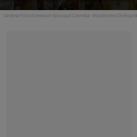
Cardenal Filoni Ordenación Episcopal Colombia - Arquidiócesis De Bogotá