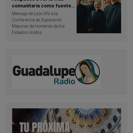
comunitaria como fuente
de inspiración y
Mensaje de León XIV a la
santificación
Conferencia de Superiores
Mayores de Hombres de los
Estados Unidos