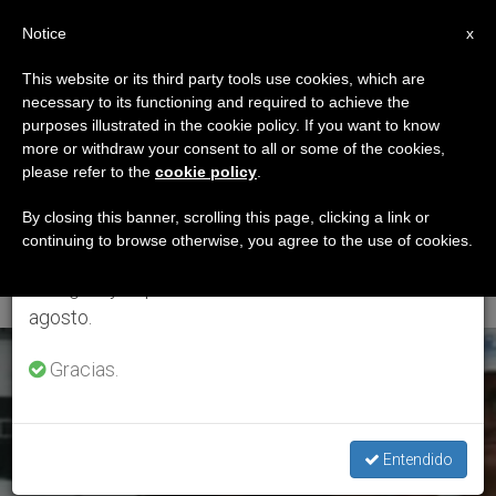
ES
Notice
×
x
Aviso importante
This website or its third party tools use cookies, which are
necessary to its functioning and required to achieve the
Del 27 de julio al 7 de agosto haremos la pausa
ETIQUETA
purposes illustrated in the cookie policy. If you want to know
anual, aprovechando que en el periodo de verano
Posts Tagged ‘José
more or withdraw your consent to all or some of the cookies,
please refer to the
cookie policy
.
se generan menos informaciones y también el
Manuel Rondón
consumo de las mismas disminuye.
By closing this banner, scrolling this page, clicking a link or
continuing to browse otherwise, you agree to the use of cookies.
Molina’
Retomamos el trabajo ordinario de las ediciones
en inglés y español de ZENIT el lunes 10 de
agosto.
ÚLTIMAS NOTICIAS
Gracias.
Entendido