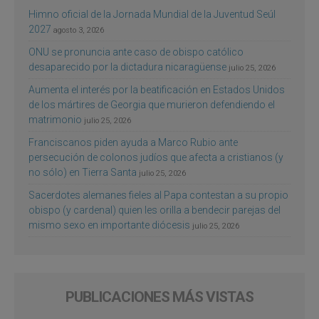
Himno oficial de la Jornada Mundial de la Juventud Seúl
2027
agosto 3, 2026
ONU se pronuncia ante caso de obispo católico
desaparecido por la dictadura nicaragüense
julio 25, 2026
Aumenta el interés por la beatificación en Estados Unidos
de los mártires de Georgia que murieron defendiendo el
matrimonio
julio 25, 2026
Franciscanos piden ayuda a Marco Rubio ante
persecución de colonos judíos que afecta a cristianos (y
no sólo) en Tierra Santa
julio 25, 2026
Sacerdotes alemanes fieles al Papa contestan a su propio
obispo (y cardenal) quien les orilla a bendecir parejas del
mismo sexo en importante diócesis
julio 25, 2026
PUBLICACIONES MÁS VISTAS