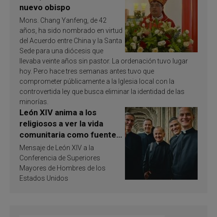
nuevo obispo
Mons. Chang Yanfeng, de 42
años, ha sido nombrado en virtud
del Acuerdo entre China y la Santa
Sede para una diócesis que
llevaba veinte años sin pastor. La ordenación tuvo lugar
hoy. Pero hace tres semanas antes tuvo que
comprometer públicamente a la Iglesia local con la
controvertida ley que busca eliminar la identidad de las
minorías.
León XIV anima a los
religiosos a ver la vida
comunitaria como fuente
de inspiración y
Mensaje de León XIV a la
santificación
Conferencia de Superiores
Mayores de Hombres de los
Estados Unidos