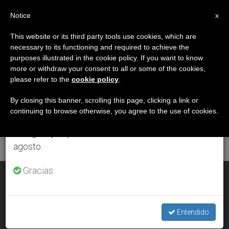
ES
Notice
×
x
Aviso importante
This website or its third party tools use cookies, which are
necessary to its functioning and required to achieve the
Del 27 de julio al 7 de agosto haremos la pausa
ETIQUETA
purposes illustrated in the cookie policy. If you want to know
anual, aprovechando que en el periodo de verano
Posts Tagged ‘Jubileo
more or withdraw your consent to all or some of the cookies,
please refer to the
cookie policy
.
se generan menos informaciones y también el
Mariano’
consumo de las mismas disminuye.
By closing this banner, scrolling this page, clicking a link or
continuing to browse otherwise, you agree to the use of cookies.
Retomamos el trabajo ordinario de las ediciones
en inglés y español de ZENIT el lunes 10 de
ÚLTIMAS NOTICIAS
agosto.
Gracias.
Nicaragua: La Virgen de Fátima, consuelo y esperanza en
medio de COVID-19
Entendido
APR 19, 2020 16:28