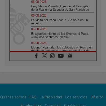
06.08.2026
Fray Marco Vianelli: Aprender el Evangelio
de la Paz en la Escuela de San Francisco
06.08.2026
La visita del Papa León XIV a Asís en un
minuto
06.08.2026
El agradecimiento de los jóvenes al Papa:
«Hoy nos sentimos Iglesia»
06.08.2026
Líbano: Reanudan los coloquios en Roma en
medio de tensiones y ataques en el sur del
país
06.08.2026
Hiroshima y Nagasaki, 81 años después.
Comienzan "Diez Días Oración por la Paz"
06.08.2026
Pizzaballa en Asís: los cristianos quieren
paz
06.08.2026
Sturla: La visita de León XIV será una buena
noticia para todo el Uruguay
Quiénes somos
FAQ
La Propiedad
Los servicios
Difusión
06.08.2026
Estatus legal
Copyright
Contáctenos
León XIV: La revolución del Evangelio