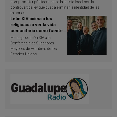
comprometer públicamente a la Iglesia local con la
controvertida ley que busca eliminar la identidad de las
minorías.
León XIV anima a los
religiosos a ver la vida
comunitaria como fuente
de inspiración y
Mensaje de León XIV a la
santificación
Conferencia de Superiores
Mayores de Hombres de los
Estados Unidos