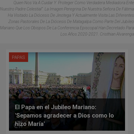
Quien Nos Va A Cuidar Y Proteger Como Verdadera Mediadora Ente
Nuestro Padre Celestial”. La Imagen Peregrina De Nuestra Señora De Fátima
Ha Visitado La Diócesis De Jinotega Y Actualmente Visita Las Diferentes
Zonas Pastorales De La Diócesis De Matagalpa Como Parte Del Jubileo
Mariano Que Los Obispos De La Conferencia Episcopal Han Decretado Para
Los Años 2020-2021. Cristhian Alvarenga
PAPAS
El Papa en el Jubileo Mariano:
'Sepamos agradecer a Dios como lo
hizo María'