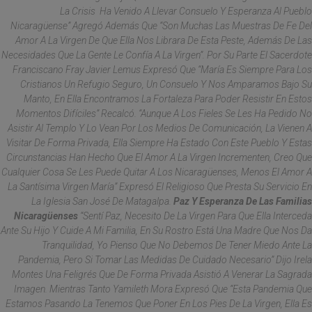
La Crisis Ha Venido A Llevar Consuelo Y Esperanza Al Pueblo
Nicaragüense” Agregó Además Que “son Muchas Las Muestras De Fe Del
Amor A La Virgen De Que Ella Nos Librara De Esta Peste, Además De Las
Necesidades Que La Gente Le Confía A La Virgen”. Por Su Parte El Sacerdote
Franciscano Fray Javier Lemus Expresó Que “María Es Siempre Para Los
Cristianos Un Refugio Seguro, Un Consuelo Y Nos Amparamos Bajo Su
Manto, En Ella Encontramos La Fortaleza Para Poder Resistir En Estos
Momentos Difíciles” Recalcó. “Aunque A Los Fieles Se Les Ha Pedido No
Asistir Al Templo Y Lo Vean Por Los Medios De Comunicación, La Vienen A
Visitar De Forma Privada, Ella Siempre Ha Estado Con Este Pueblo Y Estas
Circunstancias Han Hecho Que El Amor A La Virgen Incrementen, Creo Que
Cualquier Cosa Se Les Puede Quitar A Los Nicaragüenses, Menos El Amor A
La Santísima Virgen María” Expresó El Religioso Que Presta Su Servicio En
La Iglesia San José De Matagalpa.
Paz Y Esperanza De Las Familias
Nicaragüenses
“Sentí Paz, Necesito De La Virgen Para Que Ella Interceda
Ante Su Hijo Y Cuide A Mi Familia, En Su Rostro Está Una Madre Que Nos Da
Tranquilidad, Yo Pienso Que No Debemos De Tener Miedo Ante La
Pandemia, Pero Si Tomar Las Medidas De Cuidado Necesario” Dijo Irela
Montes Una Feligrés Que De Forma Privada Asistió A Venerar La Sagrada
Imagen. Mientras Tanto Yamileth Mora Expresó Que “esta Pandemia Que
Estamos Pasando La Tenemos Que Poner En Los Pies De La Virgen, Ella Es