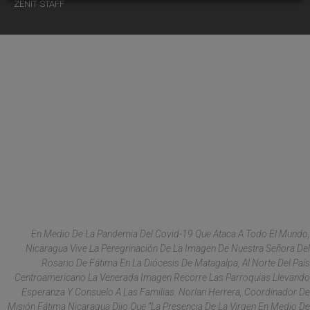
ZENIT STAFF
En Medio De La Pandemia Del Covid-19 Que Ataca A Todo El Mundo,
Nicaragua Vive La Peregrinación De La Imagen De Nuestra Señora Del
Rosario De Fátima En La Diócesis De Matagalpa, Al Norte Del País
Centroamericano La Venerada Imagen Recorre Las Parroquias Llevando
Esperanza Y Consuelo A Las Familias. Norlan Herrera, Coordinador De
Misión Fátima Nicaragua Dijo Que “la Presencia De La Virgen En Medio De