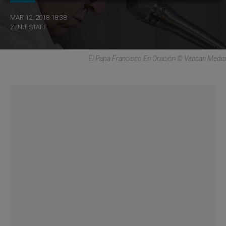
MAR 12, 2018 18:38
ZENIT STAFF
El Papa Francisco En Oración © Vatican Media