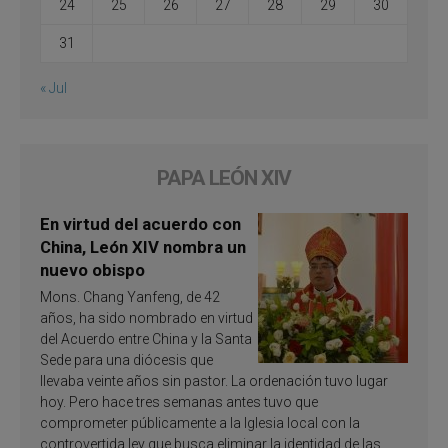
24
25
26
27
28
29
30
31
« Jul
PAPA LEÓN XIV
En virtud del acuerdo con
China, León XIV nombra un
nuevo obispo
Mons. Chang Yanfeng, de 42
años, ha sido nombrado en virtud
del Acuerdo entre China y la Santa
Sede para una diócesis que
llevaba veinte años sin pastor. La ordenación tuvo lugar
hoy. Pero hace tres semanas antes tuvo que
comprometer públicamente a la Iglesia local con la
controvertida ley que busca eliminar la identidad de las