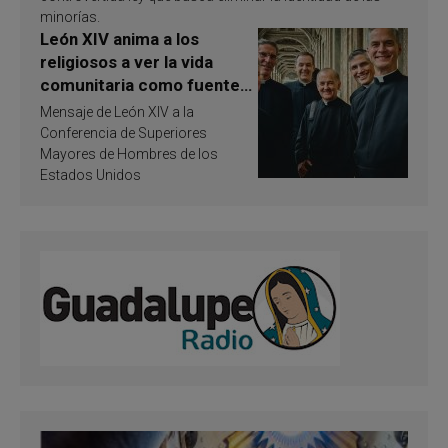
minorías.
León XIV anima a los
religiosos a ver la vida
comunitaria como fuente
de inspiración y
Mensaje de León XIV a la
santificación
Conferencia de Superiores
Mayores de Hombres de los
Estados Unidos