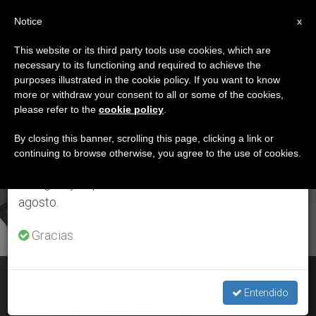
ES
Notice
×
x
Aviso importante
This website or its third party tools use cookies, which are
necessary to its functioning and required to achieve the
Del 27 de julio al 7 de agosto haremos la pausa
ETIQUETA
purposes illustrated in the cookie policy. If you want to know
anual, aprovechando que en el periodo de verano
Posts Tagged ‘Karl
more or withdraw your consent to all or some of the cookies,
please refer to the
cookie policy
.
se generan menos informaciones y también el
Lehmann’
consumo de las mismas disminuye.
By closing this banner, scrolling this page, clicking a link or
continuing to browse otherwise, you agree to the use of cookies.
Retomamos el trabajo ordinario de las ediciones
en inglés y español de ZENIT el lunes 10 de
ÚLTIMAS NOTICIAS
agosto.
Gracias.
Mons. Karl Lehmann "plasmó la vida de la Iglesia y de la
sociedad"
Entendido