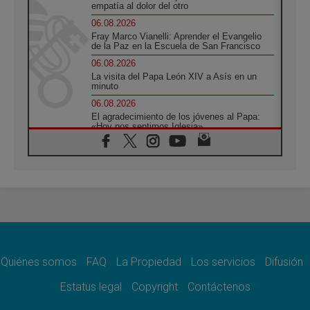
empatía al dolor del otro
06.08.2026
Fray Marco Vianelli: Aprender el Evangelio
de la Paz en la Escuela de San Francisco
06.08.2026
La visita del Papa León XIV a Asís en un
minuto
06.08.2026
El agradecimiento de los jóvenes al Papa:
«Hoy nos sentimos Iglesia»
06.08.2026
Líbano: Reanudan los coloquios en Roma en
medio de tensiones y ataques en el sur del
país
06.08.2026
Hiroshima y Nagasaki, 81 años después.
Comienzan "Diez Días Oración por la Paz"
06.08.2026
Pizzaballa en Asís: los cristianos quieren
paz
Quiénes somos
FAQ
La Propiedad
Los servicios
Difusión
06.08.2026
Estatus legal
Copyright
Contáctenos
Sturla: La visita de León XIV será una buena
noticia para todo el Uruguay