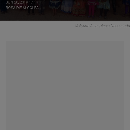
JUN 20, 2019 17:14
ROSA DIE ALCOLEA
© Ayuda A La Iglesia Necesitada