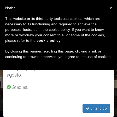
ES
Notice
×
x
Aviso importante
This website or its third party tools use cookies, which are
necessary to its functioning and required to achieve the
Del 27 de julio al 7 de agosto haremos la pausa
ETIQUETA
purposes illustrated in the cookie policy. If you want to know
anual, aprovechando que en el periodo de verano
Posts Tagged
more or withdraw your consent to all or some of the cookies,
please refer to the
cookie policy
.
se generan menos informaciones y también el
‘Königstein’
consumo de las mismas disminuye.
By closing this banner, scrolling this page, clicking a link or
continuing to browse otherwise, you agree to the use of cookies.
Retomamos el trabajo ordinario de las ediciones
en inglés y español de ZENIT el lunes 10 de
ÚLTIMAS NOTICIAS
agosto.
Gracias.
Ayuda a la Iglesia Necesitada: Más de 111 millones
recaudados en 2018 para ayudar a 139 países
Entendido