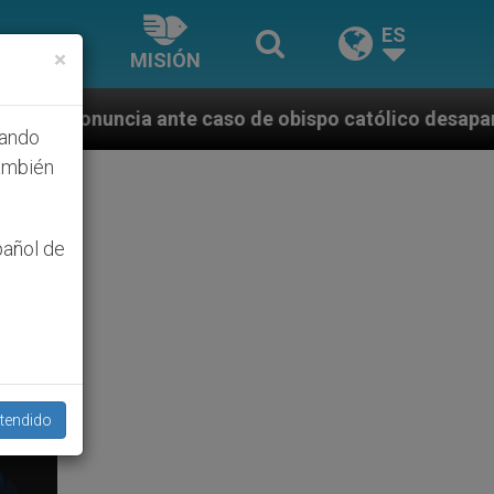
ES
×
MISIÓN
aso de obispo católico desaparecido por la dictadura
hando
ambién
pañol de
tendido