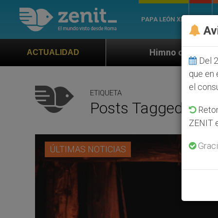
PAPA LEÓN XIV
ROMA
Av
Himno oficial de la Jornada Mundial de 
ACTUALIDAD
Del 2
que en 
el cons
ETIQUETA
Posts Tagged ‘La S
Retom
ZENIT e
Graci
ÚLTIMAS NOTICIAS