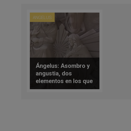
ANGELUS
Ángelus: Asombro y
angustia, dos
elementos en los que
centra su atención el
Papa