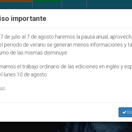
IGLESIA Y MUNDO
DOCUMENTOS
DONATIVOS
iso importante
la Juventud Seúl 2027
ONU se pronuncia ante c
7 de julio al 7 de agosto haremos la pausa anual, aprovec
el periodo de verano se generan menos informaciones y t
umo de las mismas disminuye.
agrada Familia’
amos el trabajo ordinario de las ediciones en inglés y es
l lunes 10 de agosto.
as.
En