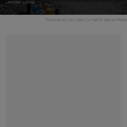
LARISSA I. LÓPEZ
Protestas En Las Calles De Haití © Vatican Media