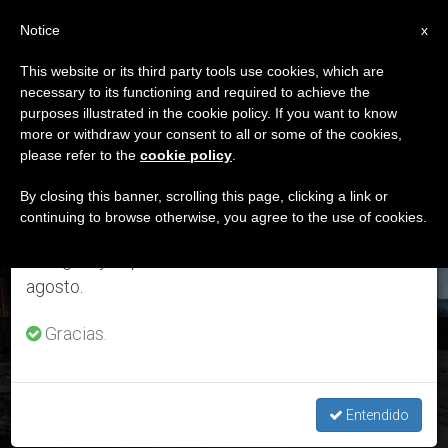
ES
Notice
×
x
Aviso importante
This website or its third party tools use cookies, which are
necessary to its functioning and required to achieve the
Del 27 de julio al 7 de agosto haremos la pausa
ETIQUETA
purposes illustrated in the cookie policy. If you want to know
anual, aprovechando que en el periodo de verano
Posts Tagged ‘Les
more or withdraw your consent to all or some of the cookies,
please refer to the
cookie policy
.
se generan menos informaciones y también el
Cayes’
consumo de las mismas disminuye.
By closing this banner, scrolling this page, clicking a link or
continuing to browse otherwise, you agree to the use of cookies.
Retomamos el trabajo ordinario de las ediciones
en inglés y español de ZENIT el lunes 10 de
ÚLTIMAS NOTICIAS
agosto.
Gracias.
Haití: Obispos denuncian que los dirigentes del país “siguen
sordos” a las demandas del pueblo
Entendido
OCT 01, 2019 13:55