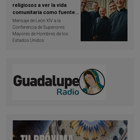
religiosos a ver la vida
comunitaria como fuente
de inspiración y
Mensaje de León XIV a la
santificación
Conferencia de Superiores
Mayores de Hombres de los
Estados Unidos