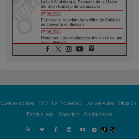
León XIV visitará el Santuario de la Madre
del Buen Consejo de Genazzano
07.08.2026
Filipinas: el Vicariato Apostólico de Calapán
se convierte en diócesis
07.08.2026
Honduras: Los desplazados invisibles de una
crisis olvidada
07.08.2026
Bokalic: "En Argentina el Papa León señalará
el compromiso del cristiano"
07.08.2026
La matanza de niños en Gaza no cesa: 300
muertos en 300 días
07.08.2026
Tagle: La guerra desfigura el mundo, solo la
revelación de Dios lo transfigura
Quiénes somos
FAQ
La Propiedad
Los servicios
Difusión
07.08.2026
Presentada la Trienal de Arte de las
Estatus legal
Copyright
Contáctenos
Universidades Católicas: «Exercises in
Empathy»
07.08.2026
Fortunatus Nwachukwu: la comunicación
como misión al servicio del Evangelio