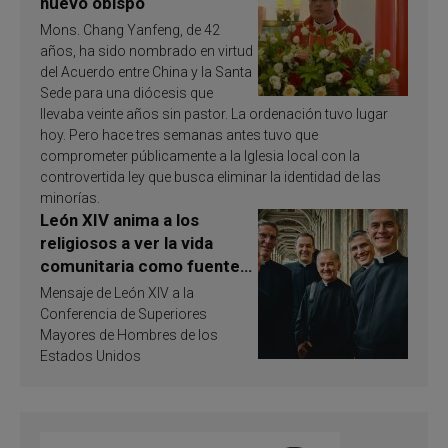
nuevo obispo
Mons. Chang Yanfeng, de 42
años, ha sido nombrado en virtud
del Acuerdo entre China y la Santa
Sede para una diócesis que
llevaba veinte años sin pastor. La ordenación tuvo lugar
hoy. Pero hace tres semanas antes tuvo que
comprometer públicamente a la Iglesia local con la
controvertida ley que busca eliminar la identidad de las
minorías.
León XIV anima a los
religiosos a ver la vida
comunitaria como fuente
de inspiración y
Mensaje de León XIV a la
santificación
Conferencia de Superiores
Mayores de Hombres de los
Estados Unidos