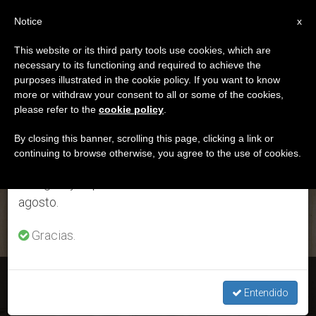
ES
Notice
×
x
Aviso importante
This website or its third party tools use cookies, which are
necessary to its functioning and required to achieve the
Del 27 de julio al 7 de agosto haremos la pausa
ETIQUETA
purposes illustrated in the cookie policy. If you want to know
anual, aprovechando que en el periodo de verano
Posts Tagged
more or withdraw your consent to all or some of the cookies,
please refer to the
cookie policy
.
se generan menos informaciones y también el
‘levadura’
consumo de las mismas disminuye.
By closing this banner, scrolling this page, clicking a link or
continuing to browse otherwise, you agree to the use of cookies.
Retomamos el trabajo ordinario de las ediciones
en inglés y español de ZENIT el lunes 10 de
ÚLTIMAS NOTICIAS
agosto.
Gracias.
Santa Marta: “Vivir en tensión hacia el encuentro con el
Señor”
Entendido