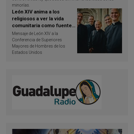
minorías.
León XIV anima a los
religiosos a ver la vida
comunitaria como fuente
de inspiración y
Mensaje de León XIV a la
santificación
Conferencia de Superiores
Mayores de Hombres de los
Estados Unidos