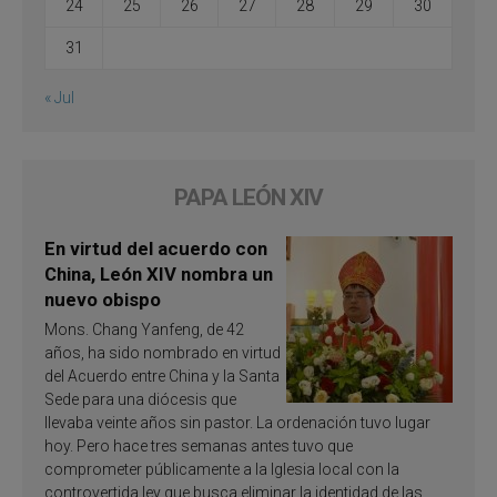
24
25
26
27
28
29
30
31
« Jul
PAPA LEÓN XIV
En virtud del acuerdo con
China, León XIV nombra un
nuevo obispo
Mons. Chang Yanfeng, de 42
años, ha sido nombrado en virtud
del Acuerdo entre China y la Santa
Sede para una diócesis que
llevaba veinte años sin pastor. La ordenación tuvo lugar
hoy. Pero hace tres semanas antes tuvo que
comprometer públicamente a la Iglesia local con la
controvertida ley que busca eliminar la identidad de las