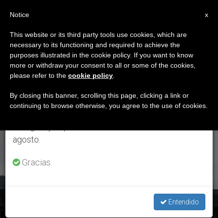
ES
Notice
×
x
Aviso importante
This website or its third party tools use cookies, which are
necessary to its functioning and required to achieve the
Del 27 de julio al 7 de agosto haremos la pausa
ETIQUETA
purposes illustrated in the cookie policy. If you want to know
anual, aprovechando que en el periodo de verano
Posts Tagged ‘libre
more or withdraw your consent to all or some of the cookies,
please refer to the
cookie policy
.
se generan menos informaciones y también el
De Plástico’
consumo de las mismas disminuye.
By closing this banner, scrolling this page, clicking a link or
continuing to browse otherwise, you agree to the use of cookies.
Retomamos el trabajo ordinario de las ediciones
en inglés y español de ZENIT el lunes 10 de
ÚLTIMAS NOTICIAS
agosto.
Gracias.
El Vaticano se convertirá en un espacio «libre de plástico»
Entendido