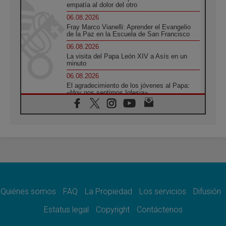
empatía al dolor del otro
06.08.2026
Fray Marco Vianelli: Aprender el Evangelio
de la Paz en la Escuela de San Francisco
06.08.2026
La visita del Papa León XIV a Asís en un
minuto
06.08.2026
El agradecimiento de los jóvenes al Papa:
«Hoy nos sentimos Iglesia»
06.08.2026
Líbano: Reanudan los coloquios en Roma en
medio de tensiones y ataques en el sur del
país
06.08.2026
Hiroshima y Nagasaki, 81 años después.
Comienzan "Diez Días Oración por la Paz"
06.08.2026
Pizzaballa en Asís: los cristianos quieren
paz
Quiénes somos
FAQ
La Propiedad
Los servicios
Difusión
06.08.2026
Estatus legal
Copyright
Contáctenos
Sturla: La visita de León XIV será una buena
noticia para todo el Uruguay