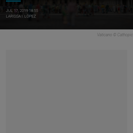
JUL 17, 2019 18:55
LARISSA I. LÓPEZ
Vaticano © Cathopic