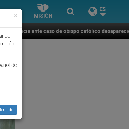
ES
×
MISIÓN
de obispo católico desaparecido por la dictadura ni
hando
ambién
pañol de
tendido