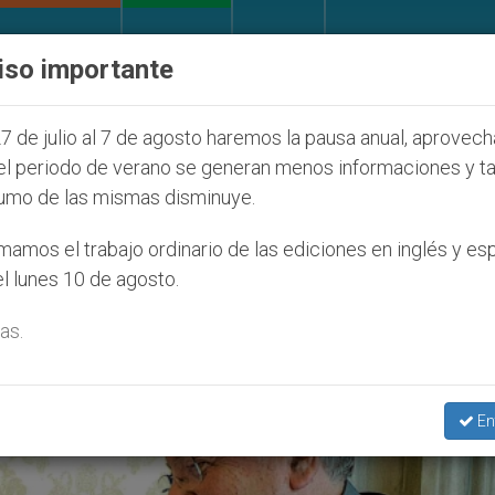
IGLESIA Y MUNDO
DOCUMENTOS
DONATIVOS
iso importante
Juventud Seúl 2027
ONU se pronuncia ante caso 
7 de julio al 7 de agosto haremos la pausa anual, aprovec
el periodo de verano se generan menos informaciones y t
umo de las mismas disminuye.
ria Editorial Vaticano’
amos el trabajo ordinario de las ediciones en inglés y es
l lunes 10 de agosto.
as.
En