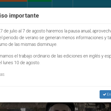
IGLESIA Y MUNDO
DOCUMENTOS
DONATIVOS
iso importante
la Juventud Seúl 2027
ONU se pronuncia ante c
7 de julio al 7 de agosto haremos la pausa anual, aprovec
el periodo de verano se generan menos informaciones y t
umo de las mismas disminuye.
 Cooperatoris Veritatis’
amos el trabajo ordinario de las ediciones en inglés y es
l lunes 10 de agosto.
as.
En