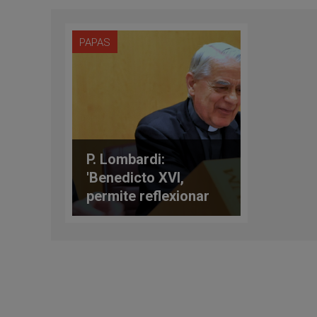
PAPAS
P. Lombardi:
'Benedicto XVI,
permite reflexionar
sobre la verdad y el
amor de Dios, en una
creación inteligible