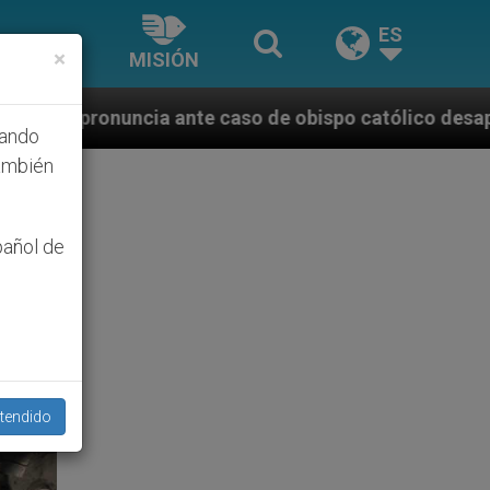
ES
×
MISIÓN
aso de obispo católico desaparecido por la dictadura
hando
ambién
pañol de
tendido