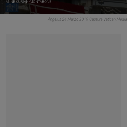
ANNE KURIAN-MONTABONE
Ángelus 24 Marzo 2019 Captura Vatican Media