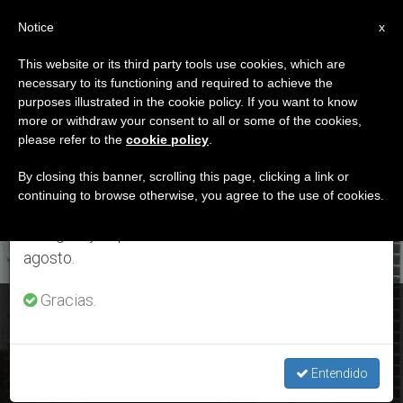
ES
Notice
×
x
Aviso importante
This website or its third party tools use cookies, which are
necessary to its functioning and required to achieve the
Del 27 de julio al 7 de agosto haremos la pausa
ETIQUETA
purposes illustrated in the cookie policy. If you want to know
anual, aprovechando que en el periodo de verano
Posts Tagged
more or withdraw your consent to all or some of the cookies,
please refer to the
cookie policy
.
se generan menos informaciones y también el
‘mártires Misioneros’
consumo de las mismas disminuye.
By closing this banner, scrolling this page, clicking a link or
continuing to browse otherwise, you agree to the use of cookies.
Retomamos el trabajo ordinario de las ediciones
en inglés y español de ZENIT el lunes 10 de
ÚLTIMAS NOTICIAS
agosto.
Gracias.
Día de los mártires misioneros: El Papa recordó en el
Ángelus
Entendido
MAR 24, 2019 16:15