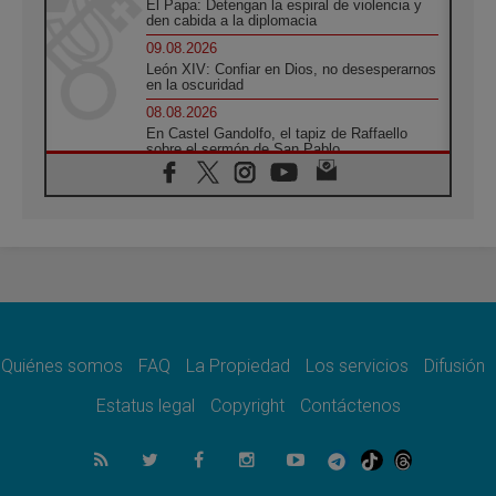
El Papa: Detengan la espiral de violencia y
den cabida a la diplomacia
09.08.2026
León XIV: Confiar en Dios, no desesperarnos
en la oscuridad
08.08.2026
En Castel Gandolfo, el tapiz de Raffaello
sobre el sermón de San Pablo
08.08.2026
En Colombia, «la paz no se compra con una
firma»
08.08.2026
En Venezuela celebraron los 416 años del
Santo Cristo de La Grita
08.08.2026
El Papa: en Santa Ágata contemplamos la
victoria del amor sobre la muerte
Quiénes somos
FAQ
La Propiedad
Los servicios
Difusión
08.08.2026
León XIV visitará el Santuario de la Madre
Estatus legal
Copyright
Contáctenos
del Buen Consejo de Genazzano
07.08.2026
Filipinas: el Vicariato Apostólico de Calapán
se convierte en diócesis