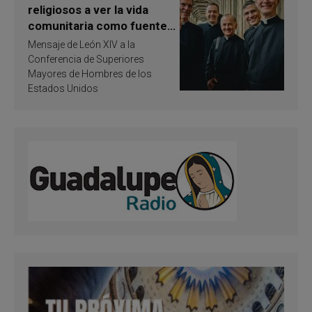
religiosos a ver la vida
comunitaria como fuente
de inspiración y
Mensaje de León XIV a la
santificación
Conferencia de Superiores
Mayores de Hombres de los
Estados Unidos