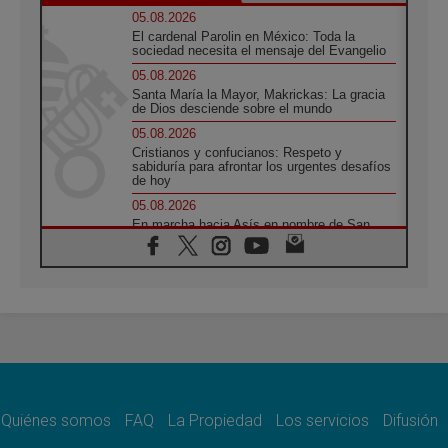
05.08.2026
El cardenal Parolin en México: Toda la
sociedad necesita el mensaje del Evangelio
05.08.2026
Santa María la Mayor, Makrickas: La gracia
de Dios desciende sobre el mundo
05.08.2026
Cristianos y confucianos: Respeto y
sabiduría para afrontar los urgentes desafíos
de hoy
05.08.2026
En marcha hacia Asís en nombre de San
Francisco, a la espera de León
05.08.2026
Venezuela, Padre Pagniello: "En medio del
dolor, una Iglesia que no se rinde"
05.08.2026
La Fuerza del "Círculo de Héroes" con el
Papa en la Audiencia General
05.08.2026
Nuncio en Ucrania: Preocupa escuchar a
quienes bendicen la guerra
Quiénes somos
FAQ
La Propiedad
Los servicios
Difusión
05.08.2026