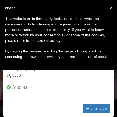
ES
Notice
×
x
Aviso importante
This website or its third party tools use cookies, which are
necessary to its functioning and required to achieve the
Del 27 de julio al 7 de agosto haremos la pausa
ETIQUETA
purposes illustrated in the cookie policy. If you want to know
anual, aprovechando que en el periodo de verano
Posts Tagged ‘mes De
more or withdraw your consent to all or some of the cookies,
please refer to the
cookie policy
.
se generan menos informaciones y también el
Junio’
consumo de las mismas disminuye.
By closing this banner, scrolling this page, clicking a link or
continuing to browse otherwise, you agree to the use of cookies.
Retomamos el trabajo ordinario de las ediciones
en inglés y español de ZENIT el lunes 10 de
ÚLTIMAS NOTICIAS
agosto.
Gracias.
'El video del Papa' pide solidaridad en las urbes, hacia
Entendido
ancianos, marginados y enfermos