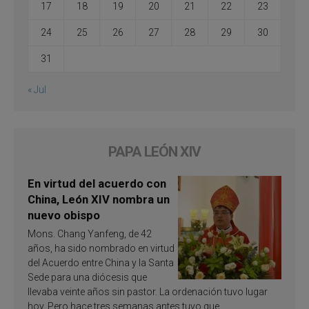
17
18
19
20
21
22
23
24
25
26
27
28
29
30
31
« Jul
PAPA LEÓN XIV
En virtud del acuerdo con
China, León XIV nombra un
nuevo obispo
Mons. Chang Yanfeng, de 42
años, ha sido nombrado en virtud
del Acuerdo entre China y la Santa
Sede para una diócesis que
llevaba veinte años sin pastor. La ordenación tuvo lugar
hoy. Pero hace tres semanas antes tuvo que