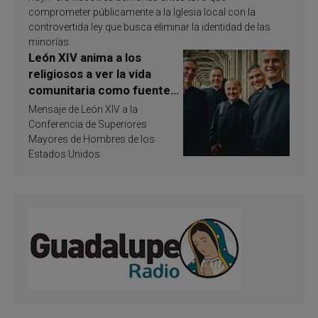
comprometer públicamente a la Iglesia local con la
controvertida ley que busca eliminar la identidad de las
minorías.
León XIV anima a los
religiosos a ver la vida
comunitaria como fuente
de inspiración y
Mensaje de León XIV a la
santificación
Conferencia de Superiores
Mayores de Hombres de los
Estados Unidos