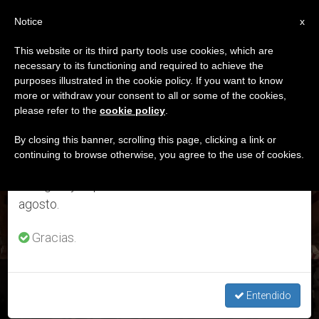
ES
Notice
×
x
Aviso importante
This website or its third party tools use cookies, which are
necessary to its functioning and required to achieve the
Del 27 de julio al 7 de agosto haremos la pausa
ETIQUETA
purposes illustrated in the cookie policy. If you want to know
anual, aprovechando que en el periodo de verano
Posts Tagged
more or withdraw your consent to all or some of the cookies,
please refer to the
cookie policy
.
se generan menos informaciones y también el
‘Mezquita-Catedral’
consumo de las mismas disminuye.
By closing this banner, scrolling this page, clicking a link or
continuing to browse otherwise, you agree to the use of cookies.
Retomamos el trabajo ordinario de las ediciones
en inglés y español de ZENIT el lunes 10 de
ÚLTIMAS NOTICIAS
agosto.
Gracias.
España: La Catedral de Córdoba donará 100.000 euros para
material sanitario
Entendido