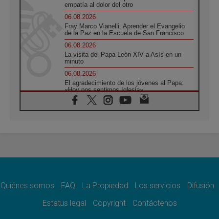
empatía al dolor del otro
06.08.2026
Fray Marco Vianelli: Aprender el Evangelio
de la Paz en la Escuela de San Francisco
06.08.2026
La visita del Papa León XIV a Asís en un
minuto
06.08.2026
El agradecimiento de los jóvenes al Papa:
«Hoy nos sentimos Iglesia»
06.08.2026
Líbano: Reanudan los coloquios en Roma en
medio de tensiones y ataques en el sur del
país
06.08.2026
Hiroshima y Nagasaki, 81 años después.
Comienzan "Diez Días Oración por la Paz"
06.08.2026
Pizzaballa en Asís: los cristianos quieren
paz
Quiénes somos
FAQ
La Propiedad
Los servicios
Difusión
06.08.2026
Estatus legal
Copyright
Contáctenos
Sturla: La visita de León XIV será una buena
noticia para todo el Uruguay