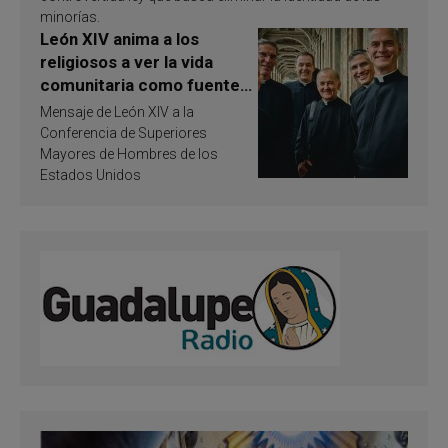
minorías.
León XIV anima a los
religiosos a ver la vida
comunitaria como fuente
de inspiración y
Mensaje de León XIV a la
santificación
Conferencia de Superiores
Mayores de Hombres de los
Estados Unidos