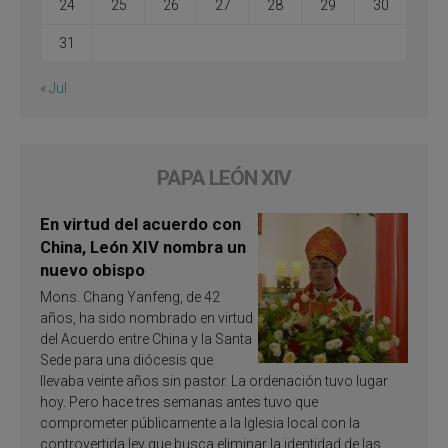
24
25
26
27
28
29
30
31
« Jul
PAPA LEÓN XIV
En virtud del acuerdo con
China, León XIV nombra un
nuevo obispo
Mons. Chang Yanfeng, de 42
años, ha sido nombrado en virtud
del Acuerdo entre China y la Santa
Sede para una diócesis que
llevaba veinte años sin pastor. La ordenación tuvo lugar
hoy. Pero hace tres semanas antes tuvo que
comprometer públicamente a la Iglesia local con la
controvertida ley que busca eliminar la identidad de las