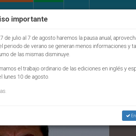
IGLESIA Y MUNDO
DOCUMENTOS
DONATIVOS
iso importante
 la Juventud Seúl 2027
ONU se pronuncia ante 
7 de julio al 7 de agosto haremos la pausa anual, aprovec
el periodo de verano se generan menos informaciones y t
umo de las mismas disminuye.
quitas’
amos el trabajo ordinario de las ediciones en inglés y es
l lunes 10 de agosto.
as.
En