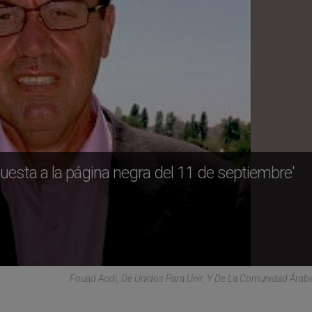
puesta a la página negra del 11 de septiembre'
Fouad Aodi, De Unidos Para Unir, Y De La Comunidad Árabe 