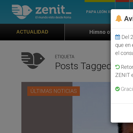
PAPA LEÓN XIV
ROMA
Av
Himno oficial de la Jornada Mundial de
ACTUALIDAD
Del 2
que en 
el cons
ETIQUETA
Posts Tagged ‘mez
Retom
ZENIT e
Graci
ÚLTIMAS NOTICIAS