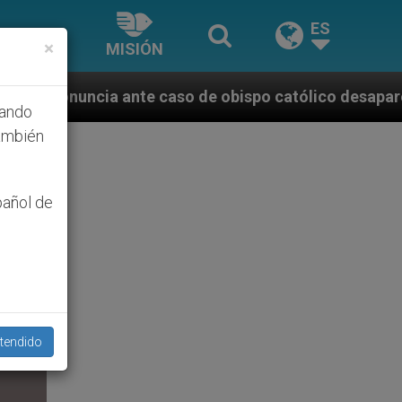
ES
×
MISIÓN
caso de obispo católico desaparecido por la dictadur
hando
ambién
pañol de
tendido