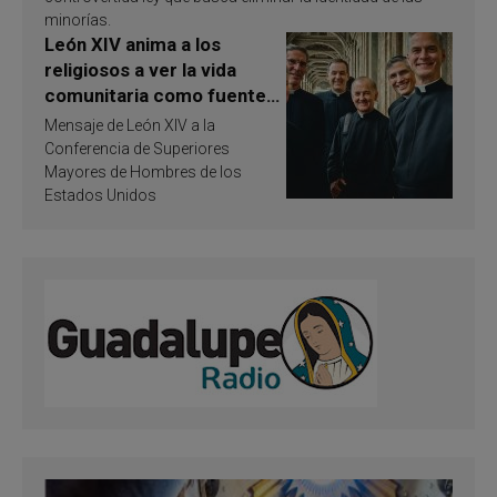
minorías.
León XIV anima a los
religiosos a ver la vida
comunitaria como fuente
de inspiración y
Mensaje de León XIV a la
santificación
Conferencia de Superiores
Mayores de Hombres de los
Estados Unidos