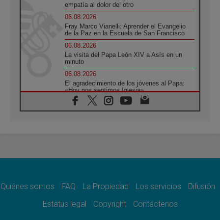
empatía al dolor del otro
06.08.2026
Fray Marco Vianelli: Aprender el Evangelio
de la Paz en la Escuela de San Francisco
06.08.2026
La visita del Papa León XIV a Asís en un
minuto
06.08.2026
El agradecimiento de los jóvenes al Papa:
«Hoy nos sentimos Iglesia»
06.08.2026
Líbano: Reanudan los coloquios en Roma en
medio de tensiones y ataques en el sur del
país
06.08.2026
Hiroshima y Nagasaki, 81 años después.
Comienzan "Diez Días Oración por la Paz"
06.08.2026
Pizzaballa en Asís: los cristianos quieren
paz
Quiénes somos
FAQ
La Propiedad
Los servicios
Difusión
06.08.2026
Estatus legal
Copyright
Contáctenos
Sturla: La visita de León XIV será una buena
noticia para todo el Uruguay