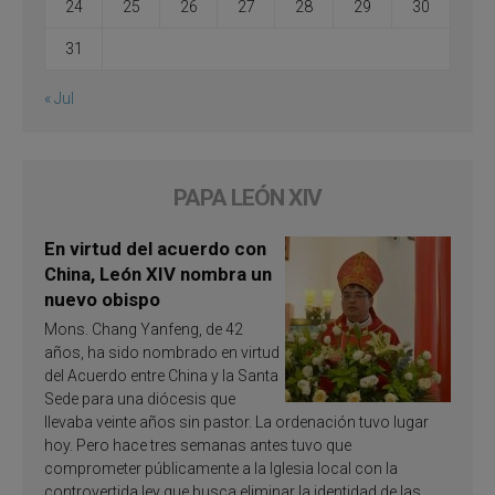
24
25
26
27
28
29
30
31
« Jul
PAPA LEÓN XIV
En virtud del acuerdo con
China, León XIV nombra un
nuevo obispo
Mons. Chang Yanfeng, de 42
años, ha sido nombrado en virtud
del Acuerdo entre China y la Santa
Sede para una diócesis que
llevaba veinte años sin pastor. La ordenación tuvo lugar
hoy. Pero hace tres semanas antes tuvo que
comprometer públicamente a la Iglesia local con la
controvertida ley que busca eliminar la identidad de las