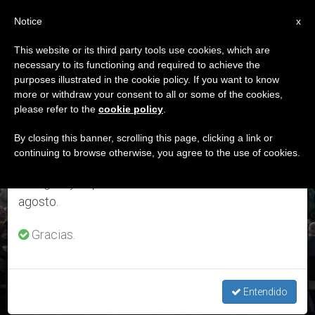
ES
Notice
×
x
Aviso importante
This website or its third party tools use cookies, which are
necessary to its functioning and required to achieve the
Del 27 de julio al 7 de agosto haremos la pausa
ETIQUETA
purposes illustrated in the cookie policy. If you want to know
anual, aprovechando que en el periodo de verano
Posts Tagged
more or withdraw your consent to all or some of the cookies,
please refer to the
cookie policy
.
se generan menos informaciones y también el
‘miercoles 6 De Abril’
consumo de las mismas disminuye.
By closing this banner, scrolling this page, clicking a link or
continuing to browse otherwise, you agree to the use of cookies.
Retomamos el trabajo ordinario de las ediciones
en inglés y español de ZENIT el lunes 10 de
ÚLTIMAS NOTICIAS
agosto.
Gracias.
Texto completo de la catequesis en la audiencia del 6 de
abril de 2016
Entendido