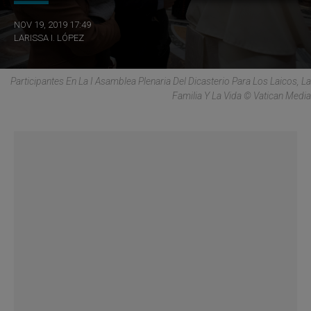
NOV 19, 2019 17:49
LARISSA I. LÓPEZ
Participantes En La I Asamblea Plenaria Del Dicasterio Para Los Laicos, La
Familia Y La Vida © Vatican Media