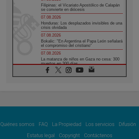
Filipinas: el Vicariato Apostólico de Calapán
se convierte en diócesis
07.08.2026
Honduras: Los desplazados invisibles de una
crisis olvidada
07.08.2026
Bokalic: "En Argentina el Papa León señalará
el compromiso del cristiano"
07.08.2026
La matanza de niños en Gaza no cesa: 300
muertos en 300 días
07.08.2026
Tagle: La guerra desfigura el mundo, solo la
revelación de Dios lo transfigura
07.08.2026
Presentada la Trienal de Arte de las
Universidades Católicas: «Exercises in
Empathy»
07.08.2026
Fortunatus Nwachukwu: la comunicación
como misión al servicio del Evangelio
Quiénes somos
FAQ
La Propiedad
Los servicios
Difusión
07.08.2026
Estatus legal
Copyright
Contáctenos
SIGNIS 2026, dar voz a las religiosas en el