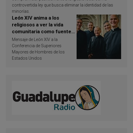
controvertida ley que busca eliminar la identidad de las
minorías.
León XIV anima a los
religiosos a ver la vida
comunitaria como fuente
de inspiración y
Mensaje de León XIV a la
santificación
Conferencia de Superiores
Mayores de Hombres de los
Estados Unidos