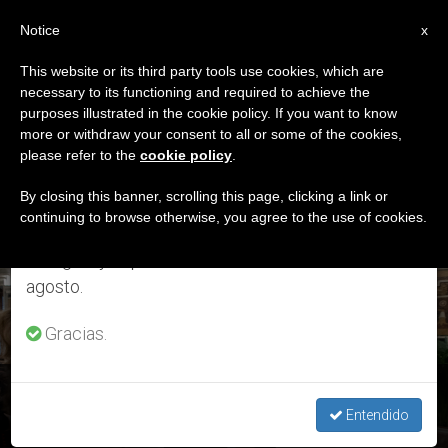
ES
Notice
×
x
Aviso importante
This website or its third party tools use cookies, which are
necessary to its functioning and required to achieve the
Del 27 de julio al 7 de agosto haremos la pausa
ETIQUETA
purposes illustrated in the cookie policy. If you want to know
anual, aprovechando que en el periodo de verano
Posts Tagged ‘mirada
more or withdraw your consent to all or some of the cookies,
please refer to the
cookie policy
.
se generan menos informaciones y también el
De Hermanos’
consumo de las mismas disminuye.
By closing this banner, scrolling this page, clicking a link or
continuing to browse otherwise, you agree to the use of cookies.
Retomamos el trabajo ordinario de las ediciones
en inglés y español de ZENIT el lunes 10 de
ÚLTIMAS NOTICIAS
agosto.
Gracias.
Dicasterio para los Laicos: “Sentir con el corazón de la
Iglesia”
Entendido