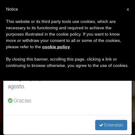
ES
Notice
×
x
Aviso importante
This website or its third party tools use cookies, which are
necessary to its functioning and required to achieve the
Del 27 de julio al 7 de agosto haremos la pausa
ETIQUETA
purposes illustrated in the cookie policy. If you want to know
anual, aprovechando que en el periodo de verano
Posts Tagged ‘misa
more or withdraw your consent to all or some of the cookies,
please refer to the
cookie policy
.
se generan menos informaciones y también el
Television’
consumo de las mismas disminuye.
By closing this banner, scrolling this page, clicking a link or
continuing to browse otherwise, you agree to the use of cookies.
Retomamos el trabajo ordinario de las ediciones
en inglés y español de ZENIT el lunes 10 de
ÚLTIMAS NOTICIAS
agosto.
Gracias.
Entendido
España: polémica de Podemos, con la Conferencia