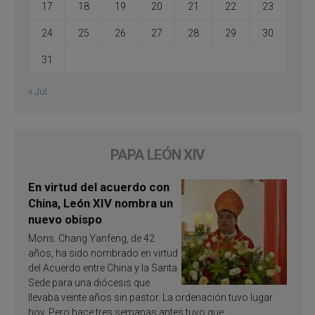
17
18
19
20
21
22
23
24
25
26
27
28
29
30
31
« Jul
PAPA LEÓN XIV
En virtud del acuerdo con
China, León XIV nombra un
nuevo obispo
Mons. Chang Yanfeng, de 42
años, ha sido nombrado en virtud
del Acuerdo entre China y la Santa
Sede para una diócesis que
llevaba veinte años sin pastor. La ordenación tuvo lugar
hoy. Pero hace tres semanas antes tuvo que