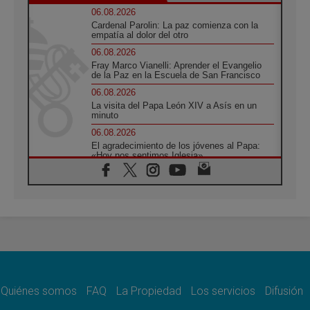
06.08.2026
Cardenal Parolin: La paz comienza con la
empatía al dolor del otro
06.08.2026
Fray Marco Vianelli: Aprender el Evangelio
de la Paz en la Escuela de San Francisco
06.08.2026
La visita del Papa León XIV a Asís en un
minuto
06.08.2026
El agradecimiento de los jóvenes al Papa:
«Hoy nos sentimos Iglesia»
06.08.2026
Líbano: Reanudan los coloquios en Roma en
medio de tensiones y ataques en el sur del
país
06.08.2026
Hiroshima y Nagasaki, 81 años después.
Comienzan "Diez Días Oración por la Paz"
06.08.2026
Pizzaballa en Asís: los cristianos quieren
paz
Quiénes somos
FAQ
La Propiedad
Los servicios
Difusión
06.08.2026