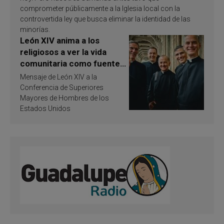
comprometer públicamente a la Iglesia local con la
controvertida ley que busca eliminar la identidad de las
minorías.
León XIV anima a los
religiosos a ver la vida
comunitaria como fuente
de inspiración y
Mensaje de León XIV a la
santificación
Conferencia de Superiores
Mayores de Hombres de los
Estados Unidos