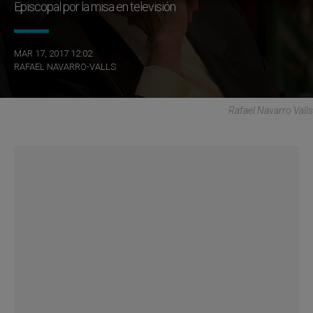
Episcopal por la misa en televisión
MAR 17, 2017 12:02
RAFAEL NAVARRO-VALLS
Rafael Navarro Valls