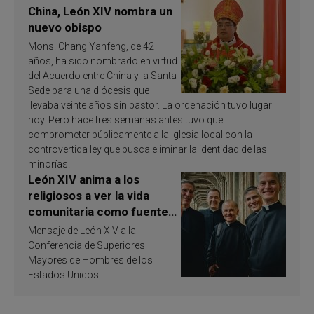
China, León XIV nombra un
nuevo obispo
Mons. Chang Yanfeng, de 42
años, ha sido nombrado en virtud
del Acuerdo entre China y la Santa
Sede para una diócesis que
llevaba veinte años sin pastor. La ordenación tuvo lugar
hoy. Pero hace tres semanas antes tuvo que
comprometer públicamente a la Iglesia local con la
controvertida ley que busca eliminar la identidad de las
minorías.
León XIV anima a los
religiosos a ver la vida
comunitaria como fuente
de inspiración y
Mensaje de León XIV a la
santificación
Conferencia de Superiores
Mayores de Hombres de los
Estados Unidos