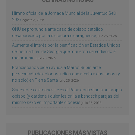
Himno oficial de la Jornada Mundial de la Juventud Seúl
2027
agosto 3, 2026
ONU se pronuncia ante caso de obispo católico
desaparecido por la dictadura nicaragüense
julio 25, 2026
Aumenta el interés por la beatificación en Estados Unidos
de los mártires de Georgia que murieron defendiendo el
matrimonio
julio 25, 2026
Franciscanos piden ayuda a Marco Rubio ante
persecución de colonos judíos que afecta a cristianos (y
no sólo) en Tierra Santa
julio 25, 2026
Sacerdotes alemanes fieles al Papa contestan a su propio
obispo (y cardenal) quien les orilla a bendecir parejas del
mismo sexo en importante diócesis
julio 25, 2026
PUBLICACIONES MÁS VISTAS