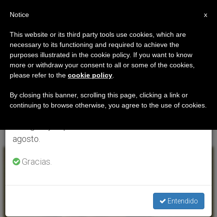
ES
Notice
×
x
Aviso importante
This website or its third party tools use cookies, which are
necessary to its functioning and required to achieve the
Del 27 de julio al 7 de agosto haremos la pausa
ETIQUETA
purposes illustrated in the cookie policy. If you want to know
anual, aprovechando que en el periodo de verano
Posts Tagged
more or withdraw your consent to all or some of the cookies,
please refer to the
cookie policy
.
se generan menos informaciones y también el
‘Misioneras De Cristo
consumo de las mismas disminuye.
By closing this banner, scrolling this page, clicking a link or
continuing to browse otherwise, you agree to the use of cookies.
Sacerdote’
Retomamos el trabajo ordinario de las ediciones
en inglés y español de ZENIT el lunes 10 de
agosto.
ÚLTIMAS NOTICIAS
Gracias.
Entendido