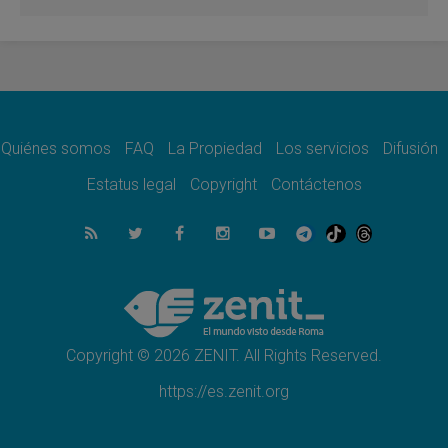
del Buen Consejo de Genazzano
07.08.2026
Filipinas: el Vicariato Apostólico de Calapán
se convierte en diócesis
07.08.2026
Honduras: Los desplazados invisibles de una
crisis olvidada
Quiénes somos
FAQ
La Propiedad
Los servicios
Difusión
07.08.2026
Bokalic: "En Argentina el Papa León señalará
Estatus legal
Copyright
Contáctenos
el compromiso del cristiano"
07.08.2026
La matanza de niños en Gaza no cesa: 300
muertos en 300 días
07.08.2026
Tagle: La guerra desfigura el mundo, solo la
revelación de Dios lo transfigura
Copyright © 2026 ZENIT. All Rights Reserved.
https://es.zenit.org