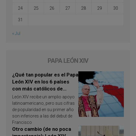
24
25
26
27
28
29
30
31
« Jul
PAPA LEÓN XIV
¿Qué tan popular es el Papa
León XIV en los 6 países
con más católicos de
América Latina en 2026?
León XIV recibe un amplio apoyo
Publican resultados de
latinoamericano, pero sus cifras
investigación
de popularidad en su primer año
son inferiores a las del debut de
Francisco
Otro cambio (de no poca