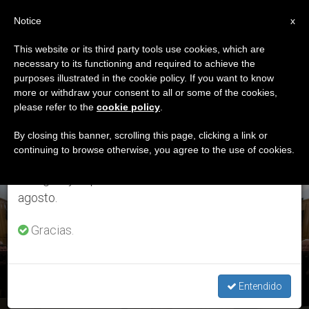
ES
Notice
×
x
Aviso importante
This website or its third party tools use cookies, which are
necessary to its functioning and required to achieve the
Del 27 de julio al 7 de agosto haremos la pausa
ETIQUETA
purposes illustrated in the cookie policy. If you want to know
anual, aprovechando que en el periodo de verano
Posts Tagged ‘monje
more or withdraw your consent to all or some of the cookies,
please refer to the
cookie policy
.
se generan menos informaciones y también el
Olivetano’
consumo de las mismas disminuye.
By closing this banner, scrolling this page, clicking a link or
continuing to browse otherwise, you agree to the use of cookies.
Retomamos el trabajo ordinario de las ediciones
en inglés y español de ZENIT el lunes 10 de
ÚLTIMAS NOTICIAS
agosto.
Gracias.
Concluyen los ejercicios: El Papa agradece al P. Gianni
hacerles entrar "como hizo el Verbo, en lo humano"
Entendido