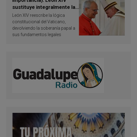
importancia): León XIV
sustituye integralmente la
ley vaticana de Papa
León XIV reescribe la lógica
Francisco
constitucional del Vaticano,
devolviendo la soberanía papal a
sus fundamentos legales