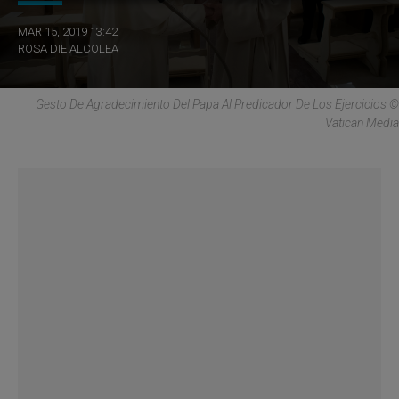
MAR 15, 2019 13:42
ROSA DIE ALCOLEA
Gesto De Agradecimiento Del Papa Al Predicador De Los Ejercicios ©
Vatican Media