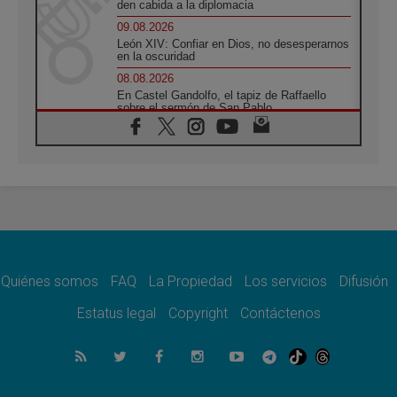
den cabida a la diplomacia
09.08.2026
León XIV: Confiar en Dios, no desesperarnos
en la oscuridad
08.08.2026
En Castel Gandolfo, el tapiz de Raffaello
sobre el sermón de San Pablo
08.08.2026
En Colombia, «la paz no se compra con una
firma»
08.08.2026
En Venezuela celebraron los 416 años del
Santo Cristo de La Grita
08.08.2026
El Papa: en Santa Ágata contemplamos la
victoria del amor sobre la muerte
Quiénes somos
FAQ
La Propiedad
Los servicios
Difusión
08.08.2026
León XIV visitará el Santuario de la Madre
Estatus legal
Copyright
Contáctenos
del Buen Consejo de Genazzano
07.08.2026
Filipinas: el Vicariato Apostólico de Calapán
se convierte en diócesis
07.08.2026