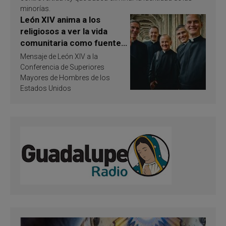
minorías.
León XIV anima a los
religiosos a ver la vida
comunitaria como fuente
de inspiración y
Mensaje de León XIV a la
santificación
Conferencia de Superiores
Mayores de Hombres de los
Estados Unidos