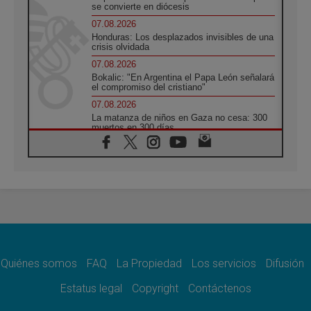
se convierte en diócesis
07.08.2026
Honduras: Los desplazados invisibles de una
crisis olvidada
07.08.2026
Bokalic: "En Argentina el Papa León señalará
el compromiso del cristiano"
07.08.2026
La matanza de niños en Gaza no cesa: 300
muertos en 300 días
07.08.2026
Tagle: La guerra desfigura el mundo, solo la
revelación de Dios lo transfigura
07.08.2026
Presentada la Trienal de Arte de las
Universidades Católicas: «Exercises in
Empathy»
07.08.2026
Fortunatus Nwachukwu: la comunicación
como misión al servicio del Evangelio
Quiénes somos
FAQ
La Propiedad
Los servicios
Difusión
07.08.2026
Estatus legal
Copyright
Contáctenos
SIGNIS 2026, dar voz a las religiosas en el
espacio público