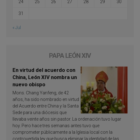
24
25
26
27
28
29
30
31
« Jul
PAPA LEÓN XIV
En virtud del acuerdo con
China, León XIV nombra un
nuevo obispo
Mons. Chang Yanfeng, de 42
años, ha sido nombrado en virtud
del Acuerdo entre China y la Santa
Sede para una diócesis que
llevaba veinte años sin pastor. La ordenación tuvo lugar
hoy. Pero hace tres semanas antes tuvo que
comprometer públicamente a la Iglesia local con la
controvertida ley que busca eliminar la identidad de las