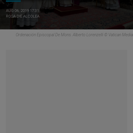
AUG 06, 2019 17:31
ROSA DIE ALCOLEA
Ordenación Episcopal De Mons. Alberto Lorenzelli © Vatican Media