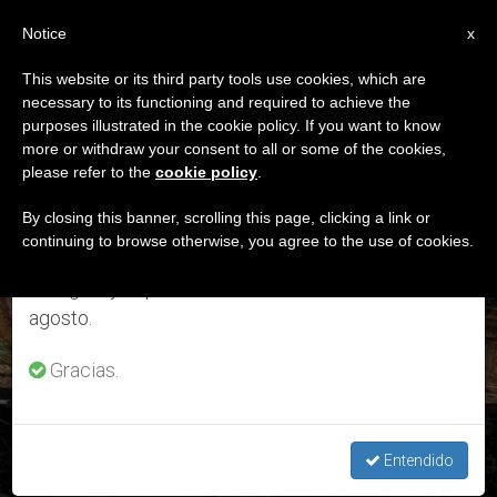
ES
Notice
×
x
Aviso importante
This website or its third party tools use cookies, which are
necessary to its functioning and required to achieve the
Del 27 de julio al 7 de agosto haremos la pausa
ETIQUETA
purposes illustrated in the cookie policy. If you want to know
anual, aprovechando que en el periodo de verano
Posts Tagged ‘Mons.
more or withdraw your consent to all or some of the cookies,
please refer to the
cookie policy
.
se generan menos informaciones y también el
Alberto Lorenzelli’
consumo de las mismas disminuye.
By closing this banner, scrolling this page, clicking a link or
continuing to browse otherwise, you agree to the use of cookies.
Retomamos el trabajo ordinario de las ediciones
en inglés y español de ZENIT el lunes 10 de
ÚLTIMAS NOTICIAS
agosto.
Gracias.
Mons. Alberto Lorenzelli: «Actuar en coherencia al Evangelio
nos llevará a restablecer la confianza»
Entendido