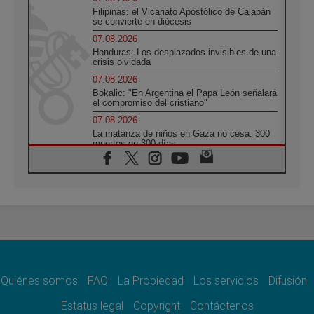
Filipinas: el Vicariato Apostólico de Calapán
se convierte en diócesis
07.08.2026
Honduras: Los desplazados invisibles de una
crisis olvidada
07.08.2026
Bokalic: "En Argentina el Papa León señalará
el compromiso del cristiano"
07.08.2026
La matanza de niños en Gaza no cesa: 300
muertos en 300 días
07.08.2026
Tagle: La guerra desfigura el mundo, solo la
revelación de Dios lo transfigura
07.08.2026
Presentada la Trienal de Arte de las
Universidades Católicas: «Exercises in
Empathy»
07.08.2026
Fortunatus Nwachukwu: la comunicación
como misión al servicio del Evangelio
Quiénes somos
FAQ
La Propiedad
Los servicios
Difusión
07.08.2026
Estatus legal
Copyright
Contáctenos
SIGNIS 2026, dar voz a las religiosas en el