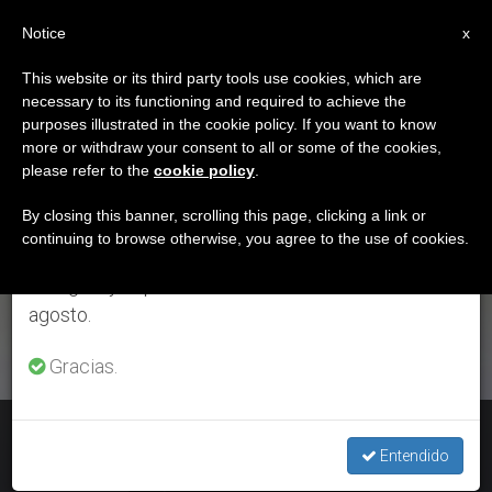
ES
Notice
×
x
Aviso importante
This website or its third party tools use cookies, which are
necessary to its functioning and required to achieve the
Del 27 de julio al 7 de agosto haremos la pausa
ETIQUETA
purposes illustrated in the cookie policy. If you want to know
anual, aprovechando que en el periodo de verano
Posts Tagged ‘Mons.
more or withdraw your consent to all or some of the cookies,
please refer to the
cookie policy
.
se generan menos informaciones y también el
Carlos Castillo’
consumo de las mismas disminuye.
By closing this banner, scrolling this page, clicking a link or
continuing to browse otherwise, you agree to the use of cookies.
Retomamos el trabajo ordinario de las ediciones
en inglés y español de ZENIT el lunes 10 de
ÚLTIMAS NOTICIAS
agosto.
Gracias.
Perú: Mons. Cabrejos recuerda que solo el diálogo político
“da frutos para el bien común”
Entendido