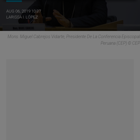
AUG 06, 2019 10:37
LARISSA I. LÓPEZ
Mons. Miguel Cabrejos Vidarte, Presidente De La Conferencia Episcopal
Peruana (CEP) © CEP