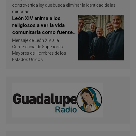
controvertida ley que busca eliminar la identidad de las
minorías.
León XIV anima a los
religiosos a ver la vida
comunitaria como fuente
de inspiración y
Mensaje de León XIV a la
santificación
Conferencia de Superiores
Mayores de Hombres de los
Estados Unidos