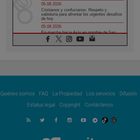
05.08.2026
Cristianos y confucianos: Respeto y
sabiduría para afrontar los urgentes desafíos
de hoy
05.08.2026
En marcha hacia Asís en nombre de San
Francisco, a la espera de León
05.08.2026
Venezuela, Padre Pagniello: "En medio del
dolor, una Iglesia que no se rinde"
05.08.2026
La Fuerza del "Círculo de Héroes" con el
Papa en la Audiencia General
05.08.2026
Nuncio en Ucrania: Preocupa escuchar a
quienes bendicen la guerra
Quiénes somos
FAQ
La Propiedad
Los servicios
Difusión
05.08.2026
Estatus legal
Copyright
Contáctenos
Ucrania: Ataque masivo en Kyiv durante la
noche
05.08.2026
Colombo: "La visita del Papa a Argentina
llevará un mensaje de paz y dignidad
humana"
05.08.2026