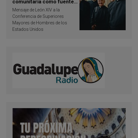
comunitaria como fuente
de inspiración y
Mensaje de León XIV a la
santificación
Conferencia de Superiores
Mayores de Hombres de los
Estados Unidos