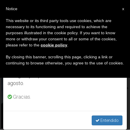
ES
Notice
×
x
Aviso importante
This website or its third party tools use cookies, which are
necessary to its functioning and required to achieve the
Del 27 de julio al 7 de agosto haremos la pausa
ETIQUETA
purposes illustrated in the cookie policy. If you want to know
anual, aprovechando que en el periodo de verano
Posts Tagged ‘Mons.
more or withdraw your consent to all or some of the cookies,
please refer to the
cookie policy
.
se generan menos informaciones y también el
Edmund J. Whalen’
consumo de las mismas disminuye.
By closing this banner, scrolling this page, clicking a link or
continuing to browse otherwise, you agree to the use of cookies.
Retomamos el trabajo ordinario de las ediciones
en inglés y español de ZENIT el lunes 10 de
ÚLTIMAS NOTICIAS
agosto.
Estados Unidos: El Papa acepta la renuncia del obispo
auxiliar de Nueva York
Gracias.
OCT 10, 2019 13:14
ZENIT STAFF
Entendido