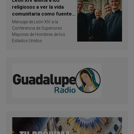
León XIV anima a los
religiosos a ver la vida
comunitaria como fuente
de inspiración y
Mensaje de León XIV a la
santificación
Conferencia de Superiores
Mayores de Hombres de los
Estados Unidos