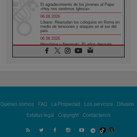
El agradecimiento de los jóvenes al Papa:
«Hoy nos sentimos Iglesia»
06.08.2026
Líbano: Reanudan los coloquios en Roma en
medio de tensiones y ataques en el sur del
país
06.08.2026
Hiroshima y Nagasaki, 81 años después.
Comienzan "Diez Días Oración por la Paz"
06.08.2026
Pizzaballa en Asís: los cristianos quieren
paz
06.08.2026
Sturla: La visita de León XIV será una buena
noticia para todo el Uruguay
06.08.2026
León XIV: La revolución del Evangelio
derriba los muros que separan
Quiénes somos
FAQ
La Propiedad
Los servicios
Difusión
06.08.2026
Estatus legal
Copyright
Contáctenos
La Iglesia en Ceuta: caridad y esperanza
frente al drama migratorio
06.08.2026
La visita del Papa a Perú será un tiempo de