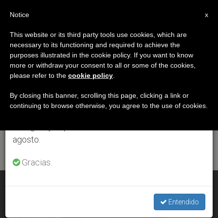
ES
Notice
×
x
Aviso importante
This website or its third party tools use cookies, which are
necessary to its functioning and required to achieve the
Del 27 de julio al 7 de agosto haremos la pausa
ETIQUETA
purposes illustrated in the cookie policy. If you want to know
anual, aprovechando que en el periodo de verano
Posts Tagged ‘Mons.
more or withdraw your consent to all or some of the cookies,
please refer to the
cookie policy
.
se generan menos informaciones y también el
Eduardo Cirilo Ortega’
consumo de las mismas disminuye.
By closing this banner, scrolling this page, clicking a link or
continuing to browse otherwise, you agree to the use of cookies.
Retomamos el trabajo ordinario de las ediciones
en inglés y español de ZENIT el lunes 10 de
ÚLTIMAS NOTICIAS
agosto.
Gracias.
México: Mons. Carmona Ortega, nuevo obispo de Córdoba
Entendido
JUL 05, 2020 17:03