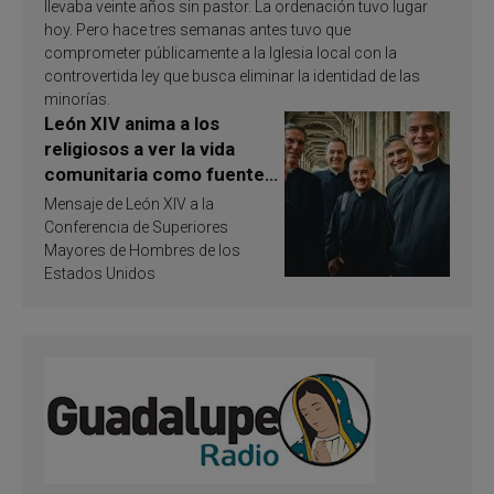
llevaba veinte años sin pastor. La ordenación tuvo lugar
hoy. Pero hace tres semanas antes tuvo que
comprometer públicamente a la Iglesia local con la
controvertida ley que busca eliminar la identidad de las
minorías.
León XIV anima a los
religiosos a ver la vida
comunitaria como fuente
de inspiración y
Mensaje de León XIV a la
santificación
Conferencia de Superiores
Mayores de Hombres de los
Estados Unidos