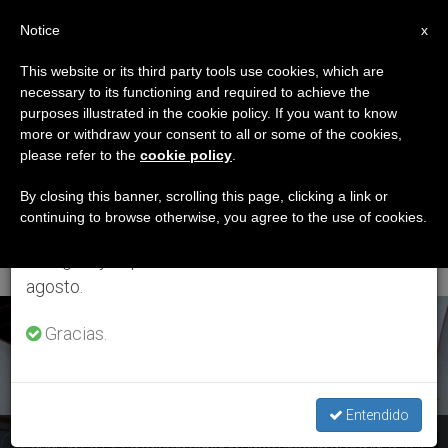
ES
Notice
×
x
Aviso importante
This website or its third party tools use cookies, which are
necessary to its functioning and required to achieve the
Del 27 de julio al 7 de agosto haremos la pausa
ETIQUETA
purposes illustrated in the cookie policy. If you want to know
anual, aprovechando que en el periodo de verano
Posts Tagged ‘Mons.
more or withdraw your consent to all or some of the cookies,
please refer to the
cookie policy
.
se generan menos informaciones y también el
Emilio Aranguren
consumo de las mismas disminuye.
By closing this banner, scrolling this page, clicking a link or
continuing to browse otherwise, you agree to the use of cookies.
Echeverría’
Retomamos el trabajo ordinario de las ediciones
en inglés y español de ZENIT el lunes 10 de
agosto.
ÚLTIMAS NOTICIAS
Gracias.
Entendido
Panamá 2019: La Iglesia cubana hace historia al enviar a 471