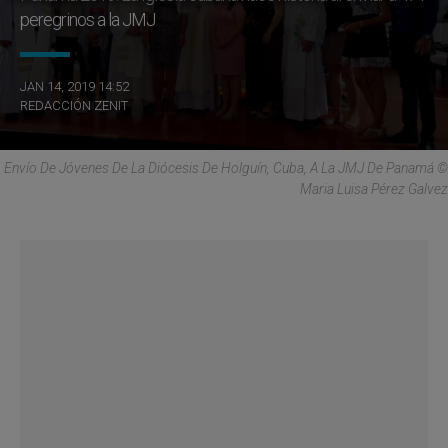
peregrinos a la JMJ
JAN 14, 2019 14:52
REDACCIÓN ZENIT
Envío De Jóvenes De La Diócesis De Holguín, Cuba, A La JMJ De Panamá ©
Maria Luisa Pérez Galvez