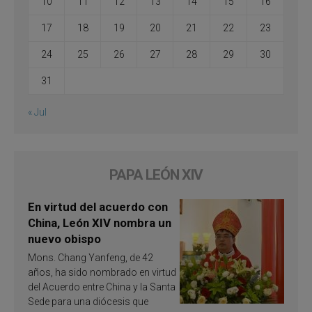
10
11
12
13
14
15
16
17
18
19
20
21
22
23
24
25
26
27
28
29
30
31
« Jul
PAPA LEÓN XIV
En virtud del acuerdo con
China, León XIV nombra un
nuevo obispo
Mons. Chang Yanfeng, de 42
años, ha sido nombrado en virtud
del Acuerdo entre China y la Santa
Sede para una diócesis que