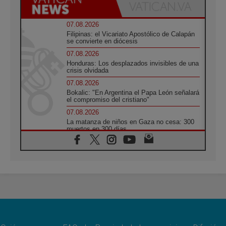
07.08.2026
Filipinas: el Vicariato Apostólico de Calapán
se convierte en diócesis
07.08.2026
Honduras: Los desplazados invisibles de una
crisis olvidada
07.08.2026
Bokalic: "En Argentina el Papa León señalará
el compromiso del cristiano"
07.08.2026
La matanza de niños en Gaza no cesa: 300
muertos en 300 días
07.08.2026
Tagle: La guerra desfigura el mundo, solo la
revelación de Dios lo transfigura
07.08.2026
Presentada la Trienal de Arte de las
Universidades Católicas: «Exercises in
Empathy»
07.08.2026
Fortunatus Nwachukwu: la comunicación
como misión al servicio del Evangelio