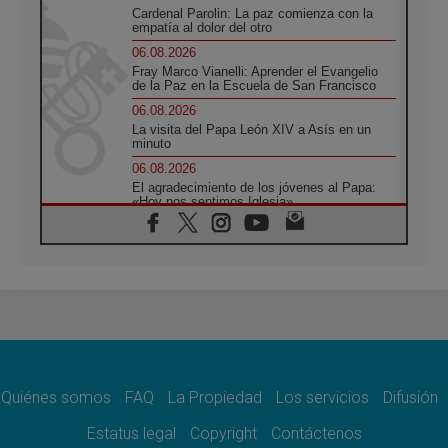
Cardenal Parolin: La paz comienza con la
empatía al dolor del otro
06.08.2026
Fray Marco Vianelli: Aprender el Evangelio
de la Paz en la Escuela de San Francisco
06.08.2026
La visita del Papa León XIV a Asís en un
minuto
06.08.2026
El agradecimiento de los jóvenes al Papa:
«Hoy nos sentimos Iglesia»
06.08.2026
Líbano: Reanudan los coloquios en Roma en
medio de tensiones y ataques en el sur del
país
06.08.2026
Hiroshima y Nagasaki, 81 años después.
Comienzan "Diez Días Oración por la Paz"
06.08.2026
Pizzaballa en Asís: los cristianos quieren
paz
Quiénes somos
FAQ
La Propiedad
Los servicios
Difusión
06.08.2026
Estatus legal
Copyright
Contáctenos
Sturla: La visita de León XIV será una buena
noticia para todo el Uruguay