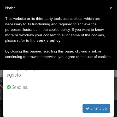
ES
Notice
×
x
Aviso importante
This website or its third party tools use cookies, which are
necessary to its functioning and required to achieve the
Del 27 de julio al 7 de agosto haremos la pausa
ETIQUETA
purposes illustrated in the cookie policy. If you want to know
anual, aprovechando que en el periodo de verano
Posts Tagged ‘Mons.
more or withdraw your consent to all or some of the cookies,
please refer to the
cookie policy
.
se generan menos informaciones y también el
Heinz Josef
consumo de las mismas disminuye.
By closing this banner, scrolling this page, clicking a link or
continuing to browse otherwise, you agree to the use of cookies.
Algermissen’
Retomamos el trabajo ordinario de las ediciones
en inglés y español de ZENIT el lunes 10 de
agosto.
ÚLTIMAS NOTICIAS
Gracias.
Alemania: El Papa acepta la renuncia de Mons. Algermissen
Entendido
como obispo de Fulda