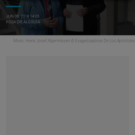
JUN 05, 2018 14:05
ROSA DIE ALCOLEA
Mons. Heinz Josef Algermissen © Evagelizadoras De Los Apóstoles