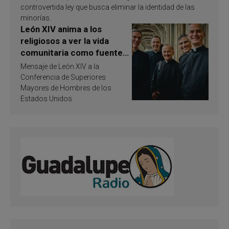
controvertida ley que busca eliminar la identidad de las
minorías.
León XIV anima a los
religiosos a ver la vida
comunitaria como fuente
de inspiración y
Mensaje de León XIV a la
santificación
Conferencia de Superiores
Mayores de Hombres de los
Estados Unidos