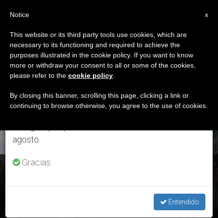
ES
Notice
×
x
Aviso importante
This website or its third party tools use cookies, which are
necessary to its functioning and required to achieve the
Del 27 de julio al 7 de agosto haremos la pausa
ETIQUETA
purposes illustrated in the cookie policy. If you want to know
anual, aprovechando que en el periodo de verano
Posts Tagged ‘Mons.
more or withdraw your consent to all or some of the cookies,
please refer to the
cookie policy
.
se generan menos informaciones y también el
Joan-Enric Vives’
consumo de las mismas disminuye.
By closing this banner, scrolling this page, clicking a link or
continuing to browse otherwise, you agree to the use of cookies.
Retomamos el trabajo ordinario de las ediciones
en inglés y español de ZENIT el lunes 10 de
ÚLTIMAS NOTICIAS
agosto.
Gracias.
España: bendicen al monumento Laudato Si´en el santuario
de Nuria
Entendido
SEP 02, 2015 14:17