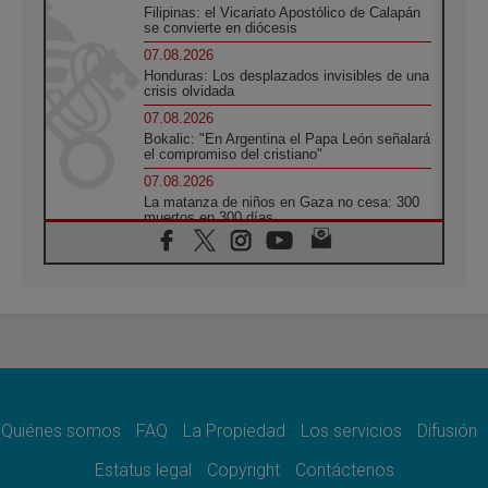
Filipinas: el Vicariato Apostólico de Calapán
se convierte en diócesis
07.08.2026
Honduras: Los desplazados invisibles de una
crisis olvidada
07.08.2026
Bokalic: "En Argentina el Papa León señalará
el compromiso del cristiano"
07.08.2026
La matanza de niños en Gaza no cesa: 300
muertos en 300 días
07.08.2026
Tagle: La guerra desfigura el mundo, solo la
revelación de Dios lo transfigura
07.08.2026
Presentada la Trienal de Arte de las
Universidades Católicas: «Exercises in
Empathy»
07.08.2026
Fortunatus Nwachukwu: la comunicación
como misión al servicio del Evangelio
Quiénes somos
FAQ
La Propiedad
Los servicios
Difusión
07.08.2026
Estatus legal
Copyright
Contáctenos
SIGNIS 2026, dar voz a las religiosas en el
espacio público