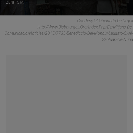
ZENIT STAFF
Courtesy Of Obispado De Urgell
Http://www.bisbaturgell.org/index.php/es/mitjans-De-
Comunicacio/noticies/2015/7733-Benediccio-Del-Monolit-Laudato-Si-Al-
Santuari-De-Nuria