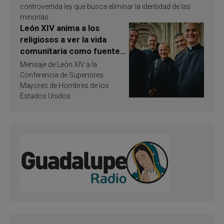
controvertida ley que busca eliminar la identidad de las
minorías.
León XIV anima a los
religiosos a ver la vida
comunitaria como fuente
de inspiración y
Mensaje de León XIV a la
santificación
Conferencia de Superiores
Mayores de Hombres de los
Estados Unidos