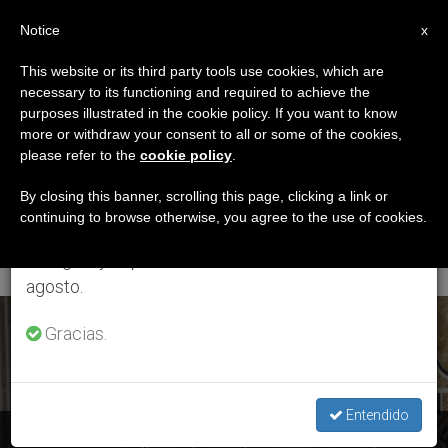
ES
Notice
×
x
Aviso importante
This website or its third party tools use cookies, which are
necessary to its functioning and required to achieve the
Del 27 de julio al 7 de agosto haremos la pausa
ETIQUETA
purposes illustrated in the cookie policy. If you want to know
anual, aprovechando que en el periodo de verano
Posts Tagged ‘Mons.
more or withdraw your consent to all or some of the cookies,
please refer to the
cookie policy
.
se generan menos informaciones y también el
Juan Ignacio
consumo de las mismas disminuye.
By closing this banner, scrolling this page, clicking a link or
continuing to browse otherwise, you agree to the use of cookies.
González’
Retomamos el trabajo ordinario de las ediciones
en inglés y español de ZENIT el lunes 10 de
agosto.
ÚLTIMAS NOTICIAS
Gracias.
Entendido
Chile: Francisco sigue los pasos que se están dando para