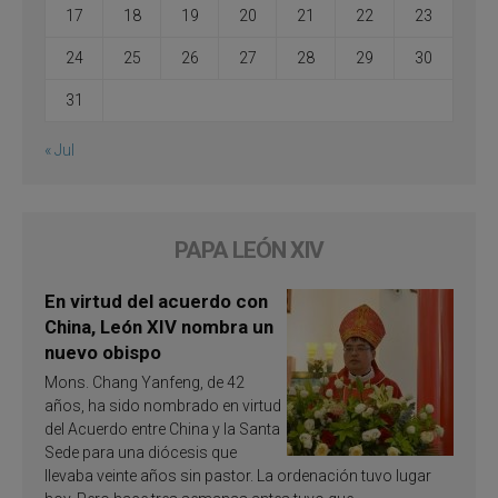
17
18
19
20
21
22
23
24
25
26
27
28
29
30
31
« Jul
PAPA LEÓN XIV
En virtud del acuerdo con
China, León XIV nombra un
nuevo obispo
Mons. Chang Yanfeng, de 42
años, ha sido nombrado en virtud
del Acuerdo entre China y la Santa
Sede para una diócesis que
llevaba veinte años sin pastor. La ordenación tuvo lugar