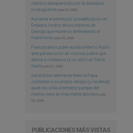
católico desaparecido por la dictadura
nicaragüense
julio 25, 2026
Aumenta el interés por la beatificación en
Estados Unidos de los mártires de
Georgia que murieron defendiendo el
matrimonio
julio 25, 2026
Franciscanos piden ayuda a Marco Rubio
ante persecución de colonos judíos que
afecta a cristianos (y no sólo) en Tierra
Santa
julio 25, 2026
Sacerdotes alemanes fieles al Papa
contestan a su propio obispo (y cardenal)
quien les orilla a bendecir parejas del
mismo sexo en importante diócesis
julio
25, 2026
PUBLICACIONES MÁS VISTAS