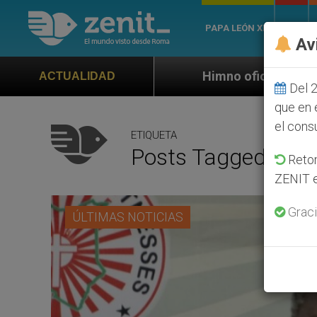
PAPA LEÓN XIV
ROMA
Av
Himno oficial de la Jornada Mundial de la 
ACTUALIDAD
Del 2
que en 
el cons
ETIQUETA
Posts Tagged ‘Mons
Retom
ZENIT e
Graci
ÚLTIMAS NOTICIAS