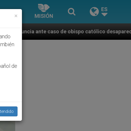
ES
×
MISIÓN
de obispo católico desaparecido por la dictadura ni
hando
ambién
pañol de
tendido