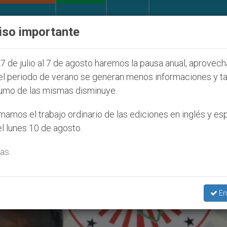
IGLESIA Y MUNDO
DOCUMENTOS
DONATIVOS
iso importante
Juventud Seúl 2027
ONU se pronuncia ante caso 
7 de julio al 7 de agosto haremos la pausa anual, aprovec
el periodo de verano se generan menos informaciones y t
umo de las mismas disminuye.
. Philip A. Anyolo’
amos el trabajo ordinario de las ediciones en inglés y es
l lunes 10 de agosto.
as.
En