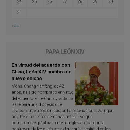
24
25
26
27
28
29
30
31
« Jul
PAPA LEÓN XIV
En virtud del acuerdo con
China, León XIV nombra un
nuevo obispo
Mons. Chang Yanfeng, de 42
años, ha sido nombrado en virtud
del Acuerdo entre China y la Santa
Sede para una diócesis que
llevaba veinte años sin pastor. La ordenación tuvo lugar
hoy. Pero hace tres semanas antes tuvo que
comprometer públicamente a la Iglesia local con la
controvertida ley que busca eliminar la identidad de las