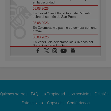
en la oscuridad
08.08.2026
En Castel Gandolfo, el tapiz de Raffaello
sobre el sermón de San Pablo
08.08.2026
En Colombia, «la paz no se compra con una
firma»
08.08.2026
En Venezuela celebraron los 416 años del
Santo Cristo de La Grita
08.08.2026
El Papa: en Santa Ágata contemplamos la
victoria del amor sobre la muerte
08.08.2026
León XIV visitará el Santuario de la Madre
del Buen Consejo de Genazzano
07.08.2026
Filipinas: el Vicariato Apostólico de Calapán
se convierte en diócesis
Quiénes somos
FAQ
La Propiedad
Los servicios
Difusión
07.08.2026
Honduras: Los desplazados invisibles de una
Estatus legal
Copyright
Contáctenos
crisis olvidada
07.08.2026