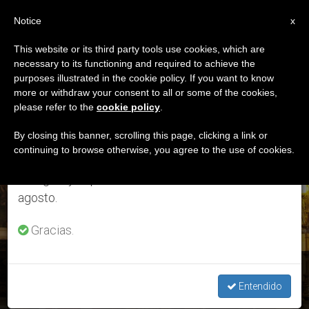
ES
Notice
×
x
Aviso importante
This website or its third party tools use cookies, which are
necessary to its functioning and required to achieve the
Del 27 de julio al 7 de agosto haremos la pausa
ETIQUETA
purposes illustrated in the cookie policy. If you want to know
anual, aprovechando que en el periodo de verano
Posts Tagged ‘Mons.
more or withdraw your consent to all or some of the cookies,
please refer to the
cookie policy
.
se generan menos informaciones y también el
René Sándigo’
consumo de las mismas disminuye.
By closing this banner, scrolling this page, clicking a link or
continuing to browse otherwise, you agree to the use of cookies.
Retomamos el trabajo ordinario de las ediciones
en inglés y español de ZENIT el lunes 10 de
ÚLTIMAS NOTICIAS
agosto.
Gracias.
Nicaragua: Fallece Monseñor Bosco Vivas, obispo emérito
de León
Entendido