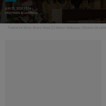
JUN 25, 2020 15:34
CRISTHIAN ALVARENGA
Funeral De Mons. Bosco Vivas (C) Néstor Velázquez, Diócesis De León