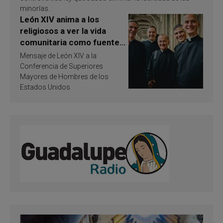
minorías.
León XIV anima a los
religiosos a ver la vida
comunitaria como fuente
de inspiración y
Mensaje de León XIV a la
santificación
Conferencia de Superiores
Mayores de Hombres de los
Estados Unidos