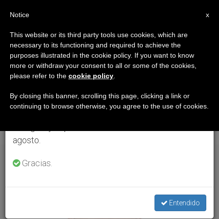
ES
Notice
×
x
Aviso importante
This website or its third party tools use cookies, which are
necessary to its functioning and required to achieve the
Del 27 de julio al 7 de agosto haremos la pausa
ETIQUETA
purposes illustrated in the cookie policy. If you want to know
anual, aprovechando que en el periodo de verano
Posts Tagged ‘Mons.
more or withdraw your consent to all or some of the cookies,
please refer to the
cookie policy
.
se generan menos informaciones y también el
Roberto Octavio
consumo de las mismas disminuye.
By closing this banner, scrolling this page, clicking a link or
continuing to browse otherwise, you agree to the use of cookies.
Balmori Cinta’
Retomamos el trabajo ordinario de las ediciones
en inglés y español de ZENIT el lunes 10 de
agosto.
ÚLTIMAS NOTICIAS
Gracias.
Entendido