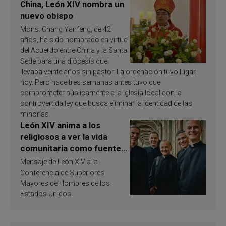
China, León XIV nombra un
nuevo obispo
Mons. Chang Yanfeng, de 42
años, ha sido nombrado en virtud
del Acuerdo entre China y la Santa
Sede para una diócesis que
llevaba veinte años sin pastor. La ordenación tuvo lugar
hoy. Pero hace tres semanas antes tuvo que
comprometer públicamente a la Iglesia local con la
controvertida ley que busca eliminar la identidad de las
minorías.
León XIV anima a los
religiosos a ver la vida
comunitaria como fuente
de inspiración y
Mensaje de León XIV a la
santificación
Conferencia de Superiores
Mayores de Hombres de los
Estados Unidos