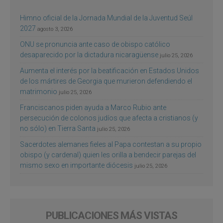
Himno oficial de la Jornada Mundial de la Juventud Seúl
2027
agosto 3, 2026
ONU se pronuncia ante caso de obispo católico
desaparecido por la dictadura nicaragüense
julio 25, 2026
Aumenta el interés por la beatificación en Estados Unidos
de los mártires de Georgia que murieron defendiendo el
matrimonio
julio 25, 2026
Franciscanos piden ayuda a Marco Rubio ante
persecución de colonos judíos que afecta a cristianos (y
no sólo) en Tierra Santa
julio 25, 2026
Sacerdotes alemanes fieles al Papa contestan a su propio
obispo (y cardenal) quien les orilla a bendecir parejas del
mismo sexo en importante diócesis
julio 25, 2026
PUBLICACIONES MÁS VISTAS