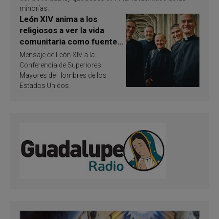
minorías.
León XIV anima a los
religiosos a ver la vida
comunitaria como fuente
de inspiración y
Mensaje de León XIV a la
santificación
Conferencia de Superiores
Mayores de Hombres de los
Estados Unidos