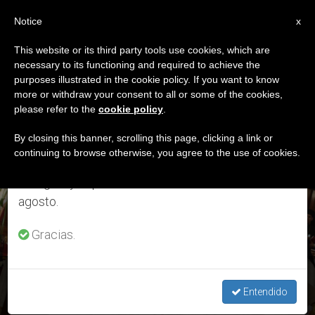
ES
Notice
×
x
Aviso importante
This website or its third party tools use cookies, which are
necessary to its functioning and required to achieve the
Del 27 de julio al 7 de agosto haremos la pausa
ETIQUETA
purposes illustrated in the cookie policy. If you want to know
anual, aprovechando que en el periodo de verano
Posts Tagged ‘Mons.
more or withdraw your consent to all or some of the cookies,
please refer to the
cookie policy
.
se generan menos informaciones y también el
Toma Adly Zaki’
consumo de las mismas disminuye.
By closing this banner, scrolling this page, clicking a link or
continuing to browse otherwise, you agree to the use of cookies.
Retomamos el trabajo ordinario de las ediciones
en inglés y español de ZENIT el lunes 10 de
ÚLTIMAS NOTICIAS
agosto.
Gracias.
Egipto: La Iglesia Patriarcal de Alejandría de los Coptos elige
obispo de Guizeh
Entendido