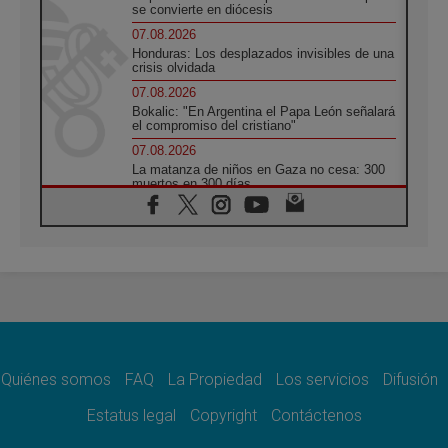
se convierte en diócesis
07.08.2026
Honduras: Los desplazados invisibles de una
crisis olvidada
07.08.2026
Bokalic: "En Argentina el Papa León señalará
el compromiso del cristiano"
07.08.2026
La matanza de niños en Gaza no cesa: 300
muertos en 300 días
07.08.2026
Tagle: La guerra desfigura el mundo, solo la
revelación de Dios lo transfigura
07.08.2026
Presentada la Trienal de Arte de las
Universidades Católicas: «Exercises in
Empathy»
07.08.2026
Fortunatus Nwachukwu: la comunicación
como misión al servicio del Evangelio
Quiénes somos
FAQ
La Propiedad
Los servicios
Difusión
07.08.2026
Estatus legal
Copyright
Contáctenos
SIGNIS 2026, dar voz a las religiosas en el
espacio público