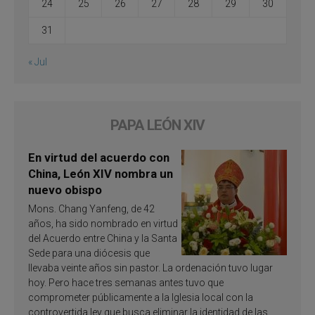
24
25
26
27
28
29
30
31
« Jul
PAPA LEÓN XIV
En virtud del acuerdo con
China, León XIV nombra un
nuevo obispo
Mons. Chang Yanfeng, de 42
años, ha sido nombrado en virtud
del Acuerdo entre China y la Santa
Sede para una diócesis que
llevaba veinte años sin pastor. La ordenación tuvo lugar
hoy. Pero hace tres semanas antes tuvo que
comprometer públicamente a la Iglesia local con la
controvertida ley que busca eliminar la identidad de las