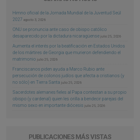
Himno oficial de la Jornada Mundial de la Juventud Seúl
2027
agosto 3, 2026
ONU se pronuncia ante caso de obispo católico
desaparecido por la dictadura nicaragüense
julio 25, 2026
Aumenta el interés por la beatificación en Estados Unidos
de los mártires de Georgia que murieron defendiendo el
matrimonio
julio 25, 2026
Franciscanos piden ayuda a Marco Rubio ante
persecución de colonos judíos que afecta a cristianos (y
no sólo) en Tierra Santa
julio 25, 2026
Sacerdotes alemanes fieles al Papa contestan a su propio
obispo (y cardenal) quien les orilla a bendecir parejas del
mismo sexo en importante diócesis
julio 25, 2026
PUBLICACIONES MÁS VISTAS