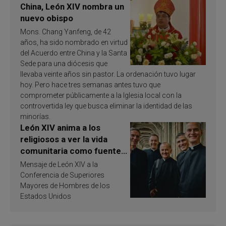
China, León XIV nombra un
nuevo obispo
Mons. Chang Yanfeng, de 42
años, ha sido nombrado en virtud
del Acuerdo entre China y la Santa
Sede para una diócesis que
llevaba veinte años sin pastor. La ordenación tuvo lugar
hoy. Pero hace tres semanas antes tuvo que
comprometer públicamente a la Iglesia local con la
controvertida ley que busca eliminar la identidad de las
minorías.
León XIV anima a los
religiosos a ver la vida
comunitaria como fuente
de inspiración y
Mensaje de León XIV a la
santificación
Conferencia de Superiores
Mayores de Hombres de los
Estados Unidos