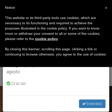
ES
Notice
×
x
Aviso importante
This website or its third party tools use cookies, which are
necessary to its functioning and required to achieve the
Del 27 de julio al 7 de agosto haremos la pausa
ETIQUETA
purposes illustrated in the cookie policy. If you want to know
anual, aprovechando que en el periodo de verano
Posts Tagged
more or withdraw your consent to all or some of the cookies,
please refer to the
cookie policy
.
se generan menos informaciones y también el
‘monseñor Baltazar
consumo de las mismas disminuye.
By closing this banner, scrolling this page, clicking a link or
continuing to browse otherwise, you agree to the use of cookies.
Enrique Porras
Retomamos el trabajo ordinario de las ediciones
en inglés y español de ZENIT el lunes 10 de
Cardozo’
agosto.
Gracias.
ÚLTIMAS NOTICIAS
Entendido