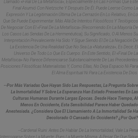
Llamado «final De La Metafísica», Especialmente En Las Formas Que Este
Final Asumió Con Nietzsche Y Después De Él. Puede Leerse Como La
Expresión Y La Legitimación Última De La Cerrazón En Lo Relativo, En Lo
Que Se Puede Experimentar. Más Allá De Intentos Filosóficos Y Teológicos
De Negociar Con El «final De La Metafísica» (recorriendo En La Mayoría De
Los Casos Las Sendas De La Hermenéutica), Su Significado, O Al Menos Su
Interpretación Prevaleciente Ha Sido Y Sigue Siendo El De La Negación De
La Existencia De Una Realidad Que No Sea La «naturaleza», Es Decir, El
Universo De Todo Lo Que Es Cuerpo. En Este Sentido, El «final De La
Metafísica» No Parece Diferenciarse Substancialmente De Las Precedentes
Posiciones Filosóficas Materialistas Y, Como Ellas, No Deja Espacio Ni Para
El Alma Espiritual Ni Para La Existencia De Dios.
--Por Más Variadas Que Hayan Sido Las Respuestas, La Pregunta Sobre
La Inmortalidad Y Sobre La Esperanza Han Estado Presentes En Las
Culturas Humanas Durante Largas Épocas. Desde Hace Tiempo, Al
Menos En Occidente, Esta Sensibilidad Parece Haber Quedado
Anestesiada. ¿Considera Que El Llamamiento A La Inmortalidad Se Ha
Decolorado O Cansado En Occidente? ¿Por Qué?
--Cardenal Ruini: Antes De Hablar De La Inmortalidad, Vale La Pena
Interrogarse Sobre La Muerte, Pues La Muerte Misma, A Pesar De Que Sigue