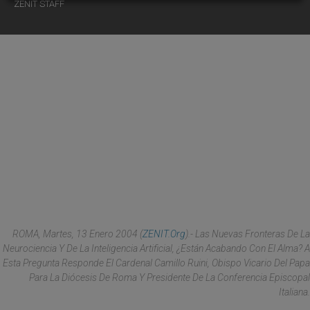
ZENIT STAFF
ROMA, Martes, 13 Enero 2004 (
ZENIT.org
).- Las Nuevas Fronteras De La
Neurociencia Y De La Inteligencia Artificial, ¿están Acabando Con El Alma? A
Esta Pregunta Responde El Cardenal Camillo Ruini, Obispo Vicario Del Papa
Para La Diócesis De Roma Y Presidente De La Conferencia Episcopal
Italiana.