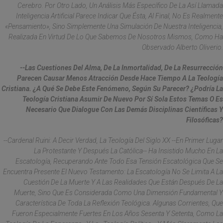
Cerebro. Por Otro Lado, Un Análisis Más Específico De La Así Llamada
Inteligencia Artificial Parece Indicar Que Ésta, Al Final, No Es Realmente
«pensamiento», Sino Simplemente Una Simulación De Nuestra Inteligencia,
Realizada En Virtud De Lo Que Sabemos De Nosotros Mismos, Como Ha
Observado Alberto Oliverio.
--Las Cuestiones Del Alma, De La Inmortalidad, De La Resurrección
Parecen Causar Menos Atracción Desde Hace Tiempo A La Teología
Cristiana. ¿A Qué Se Debe Este Fenómeno, Según Su Parecer? ¿Podría La
Teología Cristiana Asumir De Nuevo Por Sí Sola Estos Temas O Es
Necesario Que Dialogue Con Las Demás Disciplinas Científicas Y
Filosóficas?
--Cardenal Ruini: A Decir Verdad, La Teología Del Siglo XX --En Primer Lugar
La Protestante Y Después La Católica-- Ha Insistido Mucho En La
Escatología, Recuperando Ante Todo Esa Tensión Escatológica Que Se
Encuentra Presente El Nuevo Testamento: La Escatología No Se Limita A La
Cuestión De La Muerte Y A Las Realidades Que Están Después De La
Muerte, Sino Que Es Considerada Como Una Dimensión Fundamental Y
Característica De Toda La Reflexión Teológica. Algunas Corrientes, Que
Fueron Especialmente Fuertes En Los Años Sesenta Y Setenta, Como La