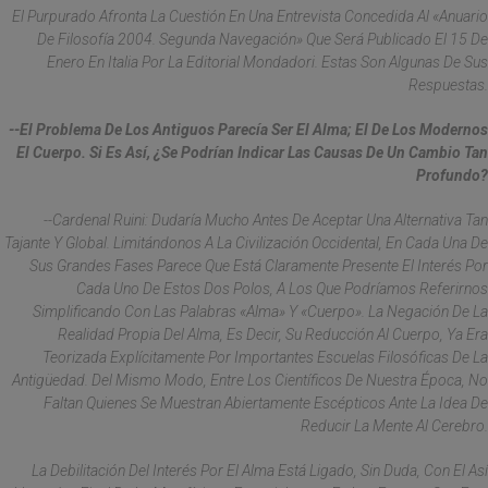
El Purpurado Afronta La Cuestión En Una Entrevista Concedida Al «Anuario
De Filosofía 2004. Segunda Navegación» Que Será Publicado El 15 De
Enero En Italia Por La Editorial Mondadori. Estas Son Algunas De Sus
Respuestas.
--El Problema De Los Antiguos Parecía Ser El Alma; El De Los Modernos
El Cuerpo. Si Es Así, ¿se Podrían Indicar Las Causas De Un Cambio Tan
Profundo?
--Cardenal Ruini: Dudaría Mucho Antes De Aceptar Una Alternativa Tan
Tajante Y Global. Limitándonos A La Civilización Occidental, En Cada Una De
Sus Grandes Fases Parece Que Está Claramente Presente El Interés Por
Cada Uno De Estos Dos Polos, A Los Que Podríamos Referirnos
Simplificando Con Las Palabras «alma» Y «cuerpo». La Negación De La
Realidad Propia Del Alma, Es Decir, Su Reducción Al Cuerpo, Ya Era
Teorizada Explícitamente Por Importantes Escuelas Filosóficas De La
Antigüedad. Del Mismo Modo, Entre Los Científicos De Nuestra Época, No
Faltan Quienes Se Muestran Abiertamente Escépticos Ante La Idea De
Reducir La Mente Al Cerebro.
La Debilitación Del Interés Por El Alma Está Ligado, Sin Duda, Con El Así