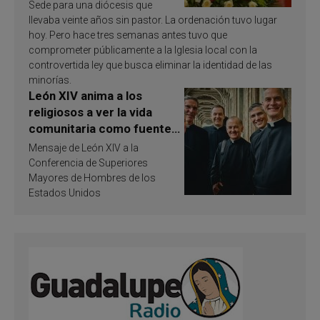
Sede para una diócesis que
llevaba veinte años sin pastor. La ordenación tuvo lugar
hoy. Pero hace tres semanas antes tuvo que
comprometer públicamente a la Iglesia local con la
controvertida ley que busca eliminar la identidad de las
minorías.
León XIV anima a los
religiosos a ver la vida
comunitaria como fuente
de inspiración y
Mensaje de León XIV a la
santificación
Conferencia de Superiores
Mayores de Hombres de los
Estados Unidos