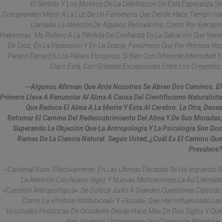
El Sentido Y Los Motivos De La Debilitación De Esta Esperanza Se
Comprenden Mejor A La Luz De Un Fenómeno Que Desde Hace Tiempo Ha
Llamado La Atención De Algunos Pensadores, Como Por Ejemplo
Habermas. Me Refiero A La Pérdida De Confianza En La Salvación Que Viene
De Dios, En La Redención Y En La Gracia, Fenómeno Que Por Primera Vez
Parece Darse En Los Países Europeos, Si Bien Con Diferente Intensidad Y,
Claro Está, Con Grandes Excepciones Entre Los Creyentes.
--Algunos Afirman Que Ante Nosotros Se Abren Dos Caminos. El
Primero Lleva A Renunciar Al Alma A Causa Del Cientificismo Naturalista
Que Reduce El Alma A La Mente Y Ésta Al Cerebro. La Otra, Desea
Retomar El Camino Del Redescubrimiento Del Alma Y De Sus Moradas,
Superando La Objeción Que La Antropología Y La Psicología Son Dos
Ramas De La Ciencia Natural. Según Usted, ¿cuál Es El Camino Que
Prevalece?
--Cardenal Ruini: Efectivamente, En Las Últimas Décadas Se Ha Impuesto A
La Atención Con Nuevo Vigor Y Nuevas Motivaciones La Así Llamada
«cuestión Antropológica»: Se Coloca Junto A Grandes Cuestiones Clásicas,
Como La «política Institucional» Y «social», Que Han Influenciado Las
Vicisitudes Históricas De Occidente Desde Hace Más De Dos Siglos Y Que
Han Asumido Últimamente Una Dimensión Planetaria.