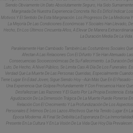
Siendo Obviamente Un Dato Absolutamente Seguro, Ha Sido Sumamente
Marginada De Nuestra Experiencia Concreta. No Es Difícil Indicar Los
Motivos Y El Sentido De Esta Marginación. Los Progresos De La Medicina Y
La Mejoría De Las Condiciones Económicas Y Sociales Han Llevado, De
Hecho, En Los Últimos Cincuenta Años, A Elevar De Manera Extraordinaria
La Duración Media De La Vida.
Paralelamente Han Cambiado También Las Costumbres Sociales Que
Afectan A Las Relaciones Con El Difunto Y Se Han Atenuado Las
Consecuencias Socioeconómicas De Su Fallecimiento. La Duración Del
Luto, De Hecho, A Nivel Público, Se Limita Casi Al Día De Los Funerales. Es
Verdad Que La Muerte De Las Personas Queridas, Especialmente Cuando
Tiene Lugar En Edad Joven, Sigue Siendo Hoy --Aún Más Que En El Pasado--
Una Experiencia Que Golpea Profundamente Y Con Frecuencia Hace Que
Desfallezcan Las Razones Y El Gusto Por La Propia Existencia. Esta
Agudización De La Dimensión Trágica De La Muerte Puede Ponerse En
Relación Con El Crecimiento Y La Profundización De Los Aspectos
Personales E Íntimos De Los Lazos Afectivos Que Ha Tenido Lugar En La
Época Moderna. Al Final Se Debilita La Esperanza En La Inmortalidad
Presente En La Cultura Y En La Visión De La Vida Que Hoy Día Prevalecen.