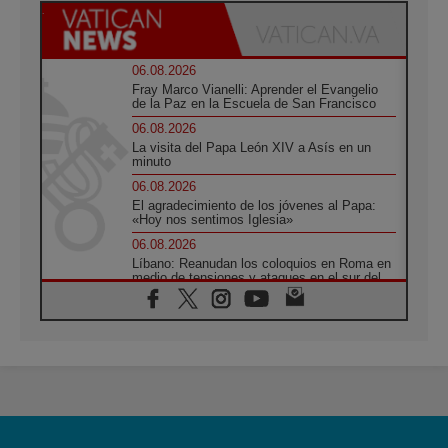
06.08.2026
Fray Marco Vianelli: Aprender el Evangelio
de la Paz en la Escuela de San Francisco
06.08.2026
La visita del Papa León XIV a Asís en un
minuto
06.08.2026
El agradecimiento de los jóvenes al Papa:
«Hoy nos sentimos Iglesia»
06.08.2026
Líbano: Reanudan los coloquios en Roma en
medio de tensiones y ataques en el sur del
país
06.08.2026
Hiroshima y Nagasaki, 81 años después.
Comienzan "Diez Días Oración por la Paz"
06.08.2026
Pizzaballa en Asís: los cristianos quieren
paz
06.08.2026