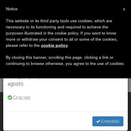
ES
Notice
×
x
Aviso importante
This website or its third party tools use cookies, which are
necessary to its functioning and required to achieve the
Del 27 de julio al 7 de agosto haremos la pausa
ETIQUETA
purposes illustrated in the cookie policy. If you want to know
anual, aprovechando que en el periodo de verano
Posts Tagged
more or withdraw your consent to all or some of the cookies,
please refer to the
cookie policy
.
se generan menos informaciones y también el
‘nurociencia’
consumo de las mismas disminuye.
By closing this banner, scrolling this page, clicking a link or
continuing to browse otherwise, you agree to the use of cookies.
Retomamos el trabajo ordinario de las ediciones
en inglés y español de ZENIT el lunes 10 de
ÚLTIMAS NOTICIAS
agosto.
Gracias.
La neurociencia, ¿está acabando con el alma? Responde el
obispo vicario de Roma
Entendido
JAN 13, 2004 00:00