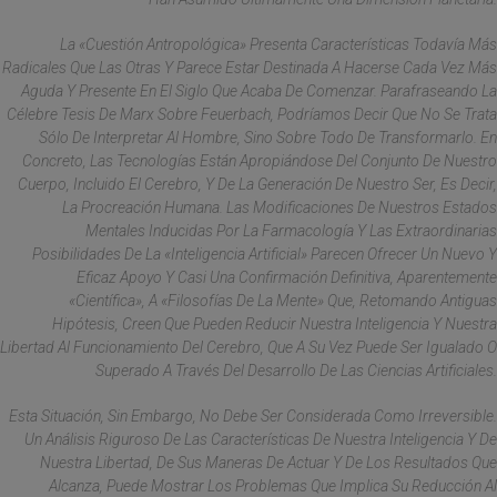
La «cuestión Antropológica» Presenta Características Todavía Más
Radicales Que Las Otras Y Parece Estar Destinada A Hacerse Cada Vez Más
Aguda Y Presente En El Siglo Que Acaba De Comenzar. Parafraseando La
Célebre Tesis De Marx Sobre Feuerbach, Podríamos Decir Que No Se Trata
Sólo De Interpretar Al Hombre, Sino Sobre Todo De Transformarlo. En
Concreto, Las Tecnologías Están Apropiándose Del Conjunto De Nuestro
Cuerpo, Incluido El Cerebro, Y De La Generación De Nuestro Ser, Es Decir,
La Procreación Humana. Las Modificaciones De Nuestros Estados
Mentales Inducidas Por La Farmacología Y Las Extraordinarias
Posibilidades De La «inteligencia Artificial» Parecen Ofrecer Un Nuevo Y
Eficaz Apoyo Y Casi Una Confirmación Definitiva, Aparentemente
«científica», A «filosofías De La Mente» Que, Retomando Antiguas
Hipótesis, Creen Que Pueden Reducir Nuestra Inteligencia Y Nuestra
Libertad Al Funcionamiento Del Cerebro, Que A Su Vez Puede Ser Igualado O
Superado A Través Del Desarrollo De Las Ciencias Artificiales.
Esta Situación, Sin Embargo, No Debe Ser Considerada Como Irreversible.
Un Análisis Riguroso De Las Características De Nuestra Inteligencia Y De
Nuestra Libertad, De Sus Maneras De Actuar Y De Los Resultados Que
Alcanza, Puede Mostrar Los Problemas Que Implica Su Reducción Al