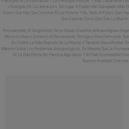
«teología De La Esperanza» Y La «teología Política», Y Más Claramente Las
«teologías De La Liberación», Sin Lugar A Dudas Han Subrayado Más El
Futuro Que Hay Que Construir En La Historia Y No Tanto El Futuro Que Hay
Que Esperar Como Don Tras La Muerte.
Precisamente, El Surgimiento De La Actual «cuestión Antropológica» Exige
Ahora Un Nuevo Esfuerzo Al Pensamiento Teológico Para Demostrar Que
Es Creíble La Vida Después De La Muerte Y También Para Afrontar De
Manera Global Los Problemas Antropológicos, De Manera Que La Promesa
De La Vida Eterna No Parezca Algo Ajeno Y Al Final Incompatible Con
Nuestra Realidad Concreta.