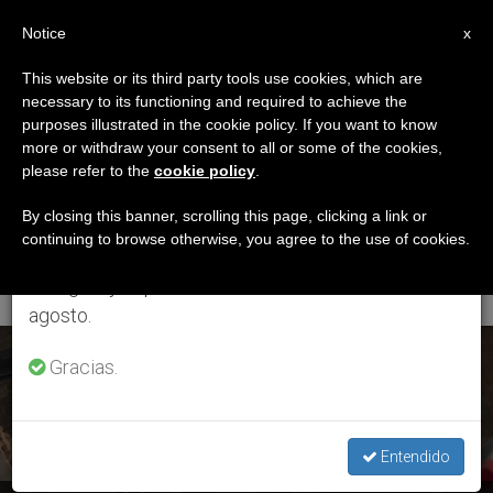
ES
Notice
×
x
Aviso importante
This website or its third party tools use cookies, which are
necessary to its functioning and required to achieve the
Del 27 de julio al 7 de agosto haremos la pausa
ETIQUETA
purposes illustrated in the cookie policy. If you want to know
anual, aprovechando que en el periodo de verano
Posts Tagged
more or withdraw your consent to all or some of the cookies,
please refer to the
cookie policy
.
se generan menos informaciones y también el
‘operaciones
consumo de las mismas disminuye.
By closing this banner, scrolling this page, clicking a link or
continuing to browse otherwise, you agree to the use of cookies.
Periciales’
Retomamos el trabajo ordinario de las ediciones
en inglés y español de ZENIT el lunes 10 de
agosto.
ÚLTIMAS NOTICIAS
Gracias.
Entendido