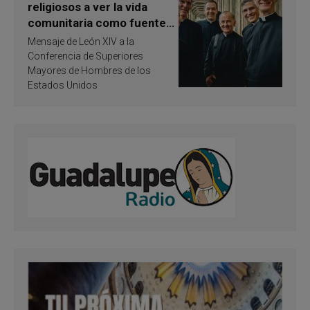
religiosos a ver la vida
comunitaria como fuente
de inspiración y
Mensaje de León XIV a la
santificación
Conferencia de Superiores
Mayores de Hombres de los
Estados Unidos