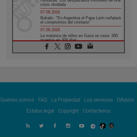
Honduras: Los desplazados invisibles de una
crisis olvidada
07.08.2026
Bokalic: "En Argentina el Papa León señalará
el compromiso del cristiano"
07.08.2026
La matanza de niños en Gaza no cesa: 300
muertos en 300 días
07.08.2026
Tagle: La guerra desfigura el mundo, solo la
revelación de Dios lo transfigura
07.08.2026
Presentada la Trienal de Arte de las
Universidades Católicas: «Exercises in
Empathy»
07.08.2026
Fortunatus Nwachukwu: la comunicación
como misión al servicio del Evangelio
Quiénes somos
FAQ
La Propiedad
Los servicios
Difusión
07.08.2026
Estatus legal
Copyright
Contáctenos
SIGNIS 2026, dar voz a las religiosas en el
espacio público
07.08.2026
Lanzan un proyecto de empoderamiento
digital para mujeres líderes en África