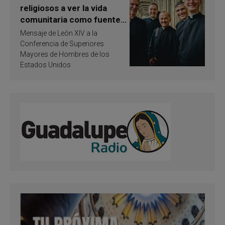
religiosos a ver la vida
comunitaria como fuente
de inspiración y
Mensaje de León XIV a la
santificación
Conferencia de Superiores
Mayores de Hombres de los
Estados Unidos