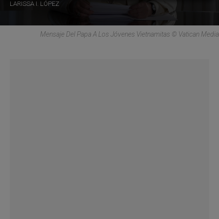
LARISSA I. LÓPEZ
Mensaje Del Papa A Los Jóvenes Vietnamitas © Vatican Media