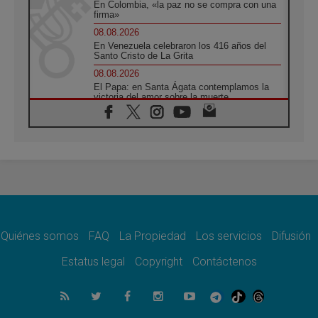
En Colombia, «la paz no se compra con una
firma»
08.08.2026
En Venezuela celebraron los 416 años del
Santo Cristo de La Grita
08.08.2026
El Papa: en Santa Ágata contemplamos la
victoria del amor sobre la muerte
08.08.2026
León XIV visitará el Santuario de la Madre
del Buen Consejo de Genazzano
07.08.2026
Filipinas: el Vicariato Apostólico de Calapán
se convierte en diócesis
07.08.2026
Honduras: Los desplazados invisibles de una
crisis olvidada
Quiénes somos
FAQ
La Propiedad
Los servicios
Difusión
07.08.2026
Bokalic: "En Argentina el Papa León señalará
Estatus legal
Copyright
Contáctenos
el compromiso del cristiano"
07.08.2026
La matanza de niños en Gaza no cesa: 300
muertos en 300 días