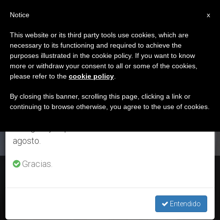
ES
Notice
×
x
Aviso importante
This website or its third party tools use cookies, which are
necessary to its functioning and required to achieve the
Del 27 de julio al 7 de agosto haremos la pausa
ETIQUETA
purposes illustrated in the cookie policy. If you want to know
anual, aprovechando que en el periodo de verano
Posts Tagged
more or withdraw your consent to all or some of the cookies,
please refer to the
cookie policy
.
se generan menos informaciones y también el
‘optimismo’
consumo de las mismas disminuye.
By closing this banner, scrolling this page, clicking a link or
continuing to browse otherwise, you agree to the use of cookies.
Retomamos el trabajo ordinario de las ediciones
en inglés y español de ZENIT el lunes 10 de
ÚLTIMAS NOTICIAS
agosto.
Gracias.
Jóvenes vietnamitas: “Honradez, responsabilidad y
optimismo”, rasgos para dar testimonio
Entendido
NOV 20, 2019 11:33