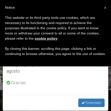
ES
Notice
×
x
Aviso importante
This website or its third party tools use cookies, which are
necessary to its functioning and required to achieve the
Del 27 de julio al 7 de agosto haremos la pausa
ETIQUETA
purposes illustrated in the cookie policy. If you want to know
anual, aprovechando que en el periodo de verano
Posts Tagged ‘oración
more or withdraw your consent to all or some of the cookies,
please refer to the
cookie policy
.
se generan menos informaciones y también el
Con Los Sacerdotes’
consumo de las mismas disminuye.
By closing this banner, scrolling this page, clicking a link or
continuing to browse otherwise, you agree to the use of cookies.
Retomamos el trabajo ordinario de las ediciones
en inglés y español de ZENIT el lunes 10 de
ÚLTIMAS NOTICIAS
agosto.
Gracias.
Visita a Albano: El Santo Padre es recibido en la catedral de
san Pancracio
Entendido