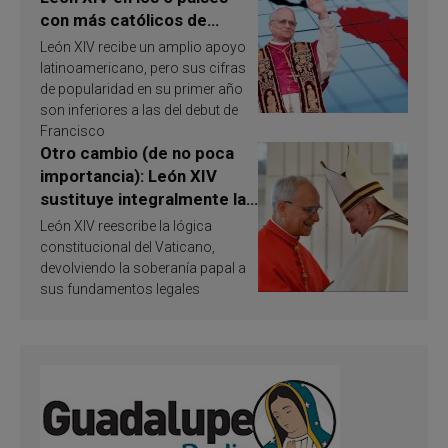
con más católicos de
América Latina en 2026?
León XIV recibe un amplio apoyo
Publican resultados de
latinoamericano, pero sus cifras
investigación
de popularidad en su primer año
son inferiores a las del debut de
Francisco
Otro cambio (de no poca
importancia): León XIV
sustituye integralmente la
ley vaticana de Papa
León XIV reescribe la lógica
Francisco
constitucional del Vaticano,
devolviendo la soberanía papal a
sus fundamentos legales