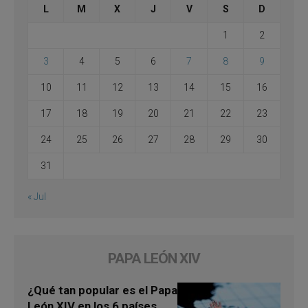
L
M
X
J
V
S
D
1
2
3
4
5
6
7
8
9
10
11
12
13
14
15
16
17
18
19
20
21
22
23
24
25
26
27
28
29
30
31
« Jul
PAPA LEÓN XIV
¿Qué tan popular es el Papa
León XIV en los 6 países