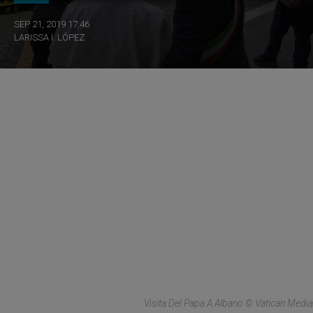
SEP 21, 2019 17:46
LARISSA I. LÓPEZ
Visita Del Papa A Albano © Vatican Media