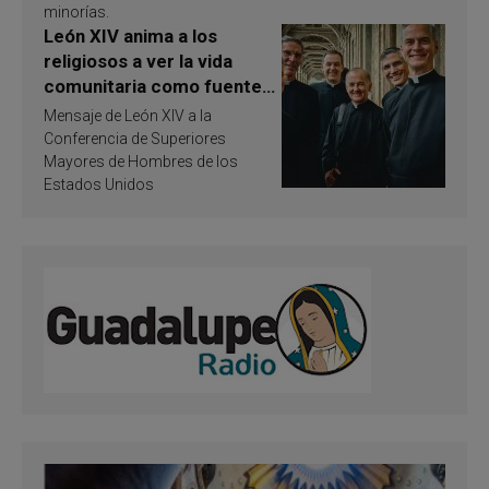
minorías.
León XIV anima a los
religiosos a ver la vida
comunitaria como fuente
de inspiración y
Mensaje de León XIV a la
santificación
Conferencia de Superiores
Mayores de Hombres de los
Estados Unidos