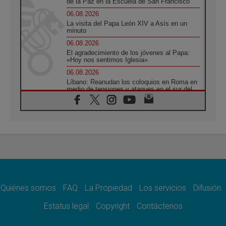
de la Paz en la Escuela de San Francisco
06.08.2026
La visita del Papa León XIV a Asís en un
minuto
06.08.2026
El agradecimiento de los jóvenes al Papa:
«Hoy nos sentimos Iglesia»
06.08.2026
Líbano: Reanudan los coloquios en Roma en
medio de tensiones y ataques en el sur del
país
06.08.2026
Hiroshima y Nagasaki, 81 años después.
Comienzan "Diez Días Oración por la Paz"
06.08.2026
Pizzaballa en Asís: los cristianos quieren
paz
06.08.2026
Sturla: La visita de León XIV será una buena
noticia para todo el Uruguay
Quiénes somos
FAQ
La Propiedad
Los servicios
Difusión
06.08.2026
Estatus legal
Copyright
Contáctenos
León XIV: La revolución del Evangelio
derriba los muros que separan
06.08.2026