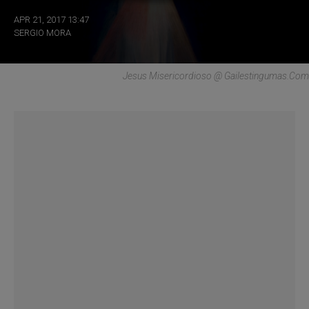
APR 21, 2017 13:47
SERGIO MORA
Jesus Misericordioso @ Gailestingumas.com