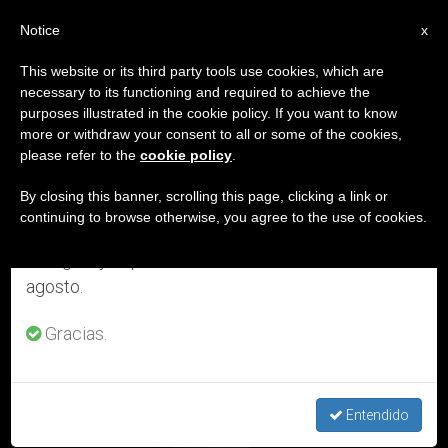
ES
Notice
×
x
Aviso importante
This website or its third party tools use cookies, which are
necessary to its functioning and required to achieve the
Del 27 de julio al 7 de agosto haremos la pausa
ETIQUETA
purposes illustrated in the cookie policy. If you want to know
anual, aprovechando que en el periodo de verano
Posts Tagged ‘origen
more or withdraw your consent to all or some of the cookies,
please refer to the
cookie policy
.
se generan menos informaciones y también el
Cuadro’
consumo de las mismas disminuye.
By closing this banner, scrolling this page, clicking a link or
continuing to browse otherwise, you agree to the use of cookies.
Retomamos el trabajo ordinario de las ediciones
en inglés y español de ZENIT el lunes 10 de
ÚLTIMAS NOTICIAS
agosto.
Gracias.
Historia del cuadro de Jesús Misericordioso, pintado bajo la
dirección de santa Faustina
Entendido