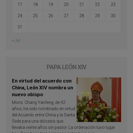
17
18
19
20
21
22
23
24
25
26
27
28
29
30
31
« Jul
PAPA LEÓN XIV
En virtud del acuerdo con
China, León XIV nombra un
nuevo obispo
Mons. Chang Yanfeng, de 42
años, ha sido nombrado en virtud
del Acuerdo entre China y la Santa
Sede para una diócesis que
llevaba veinte años sin pastor. La ordenación tuvo lugar