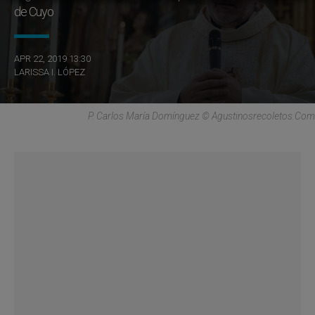
de Cuyo
APR 22, 2019 13:30
LARISSA I. LÓPEZ
P. Carlos María Domínguez © Agustinosrecoletos.com