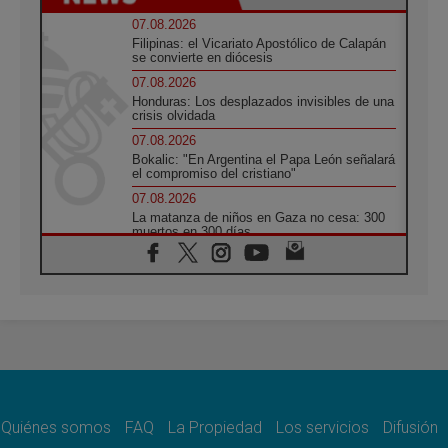
07.08.2026
Filipinas: el Vicariato Apostólico de Calapán
se convierte en diócesis
07.08.2026
Honduras: Los desplazados invisibles de una
crisis olvidada
07.08.2026
Bokalic: "En Argentina el Papa León señalará
el compromiso del cristiano"
07.08.2026
La matanza de niños en Gaza no cesa: 300
muertos en 300 días
07.08.2026
Tagle: La guerra desfigura el mundo, solo la
revelación de Dios lo transfigura
07.08.2026
Presentada la Trienal de Arte de las
Universidades Católicas: «Exercises in
Empathy»
07.08.2026
Fortunatus Nwachukwu: la comunicación
como misión al servicio del Evangelio
Quiénes somos
FAQ
La Propiedad
Los servicios
Difusión
07.08.2026