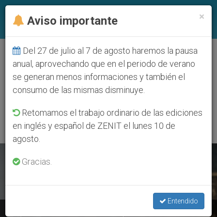
ES
×
Aviso importante
Del 27 de julio al 7 de agosto haremos la pausa
ETIQUETA
anual, aprovechando que en el periodo de verano
Posts Tagged ‘P.
se generan menos informaciones y también el
Carlos María
consumo de las mismas disminuye.
Domínguez’
Retomamos el trabajo ordinario de las ediciones
en inglés y español de ZENIT el lunes 10 de
agosto.
ÚLTIMAS NOTICIAS
Gracias.
Entendido
Argentina: Nombramiento del Obispo Auxiliar de San Juan