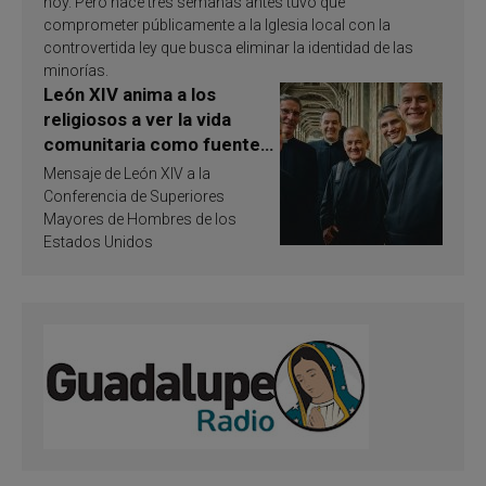
hoy. Pero hace tres semanas antes tuvo que
comprometer públicamente a la Iglesia local con la
controvertida ley que busca eliminar la identidad de las
minorías.
León XIV anima a los
religiosos a ver la vida
comunitaria como fuente
de inspiración y
Mensaje de León XIV a la
santificación
Conferencia de Superiores
Mayores de Hombres de los
Estados Unidos