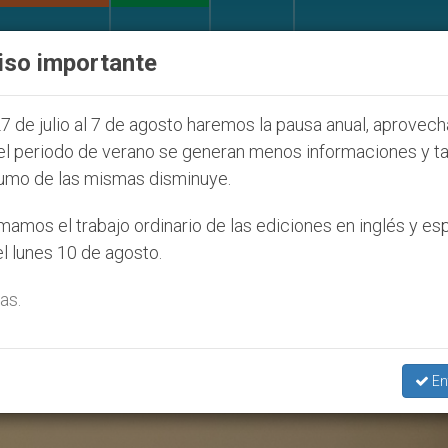
IGLESIA Y MUNDO
DOCUMENTOS
DONATIVOS
iso importante
la Juventud Seúl 2027
ONU se pronuncia ante c
7 de julio al 7 de agosto haremos la pausa anual, aprovec
el periodo de verano se generan menos informaciones y t
umo de las mismas disminuye.
es Afectados’
amos el trabajo ordinario de las ediciones en inglés y es
l lunes 10 de agosto.
as.
En