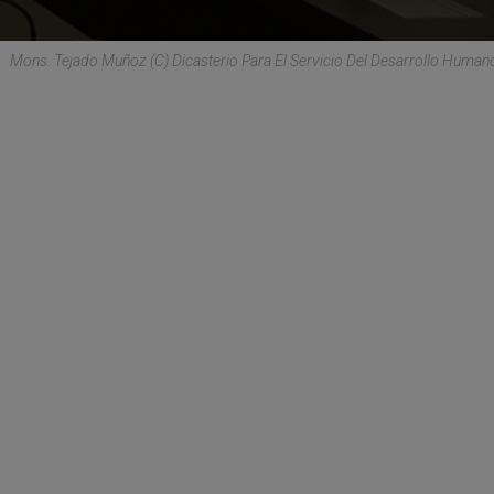
Mons. Tejado Muñoz (C) Dicasterio Para El Servicio Del Desarrollo Humano