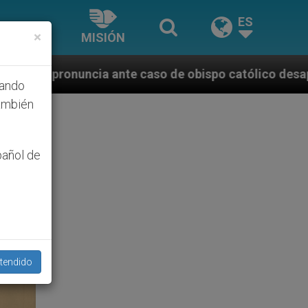
ES
×
MISIÓN
aso de obispo católico desaparecido por la dictadura
hando
ambién
pañol de
tendido