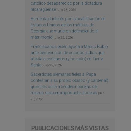
católico desaparecido por la dictadura
nicaragüense
julio 25, 2026
Aumenta el interés por la beatificación en
Estados Unidos de los mártires de
Georgia que murieron defendiendo el
matrimonio
julio 25, 2026
Franciscanos piden ayuda a Marco Rubio
ante persecución de colonos judíos que
afecta a cristianos (y no sólo) en Tierra
Santa
julio 25, 2026
Sacerdotes alemanes fieles al Papa
contestan a su propio obispo (y cardenal)
quien les orilla a bendecir parejas del
mismo sexo en importante diócesis
julio
25, 2026
PUBLICACIONES MÁS VISTAS