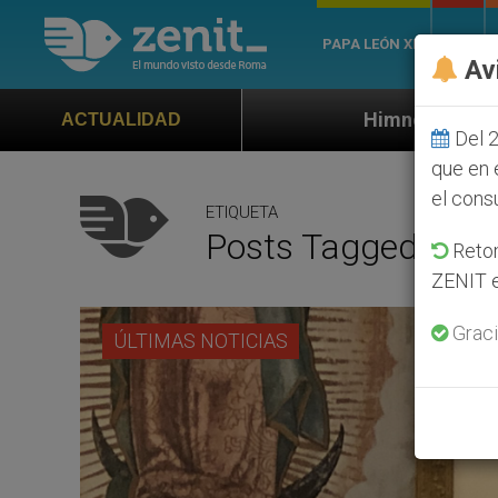
PAPA LEÓN XIV
ROMA
Av
Himno oficial de la Jornada Mundial de 
ACTUALIDAD
Del 2
que en 
el cons
ETIQUETA
Posts Tagged ‘país
Retom
ZENIT e
Graci
ÚLTIMAS NOTICIAS