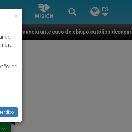
ES
×
MISIÓN
o de obispo católico desaparecido por la dictadura n
hando
ambién
pañol de
tendido