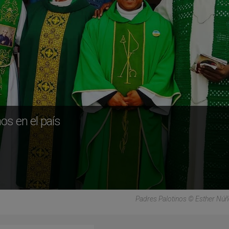
os en el país
Padres Palotinos © Esther Núñ