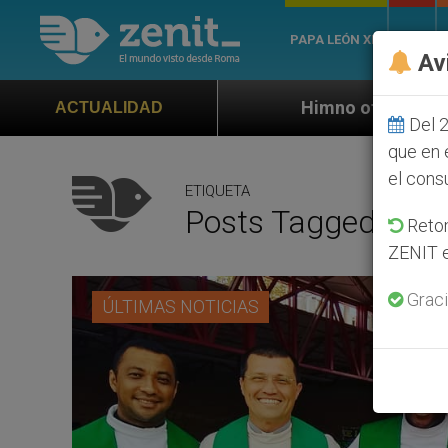
PAPA LEÓN XIV
ROMA
Av
Himno oficial de la Jornada Mundial de la
ACTUALIDAD
Del 2
que en 
el cons
ETIQUETA
Posts Tagged ‘palo
Retom
ZENIT e
Graci
ÚLTIMAS NOTICIAS