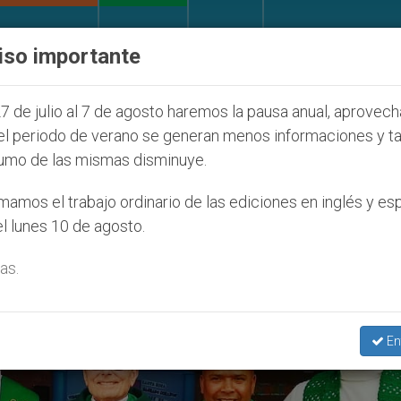
IGLESIA Y MUNDO
DOCUMENTOS
DONATIVOS
iso importante
 Juventud Seúl 2027
ONU se pronuncia ante cas
7 de julio al 7 de agosto haremos la pausa anual, aprovec
el periodo de verano se generan menos informaciones y t
umo de las mismas disminuye.
tinos’
amos el trabajo ordinario de las ediciones en inglés y es
l lunes 10 de agosto.
as.
En