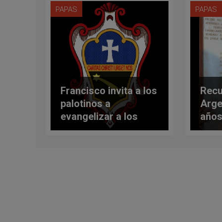
PAPAS
PAPAS
Francisco invita a los
Recu
palotinos a
Arge
evangelizar a los
años
pobres materiales y
de S
espirituales