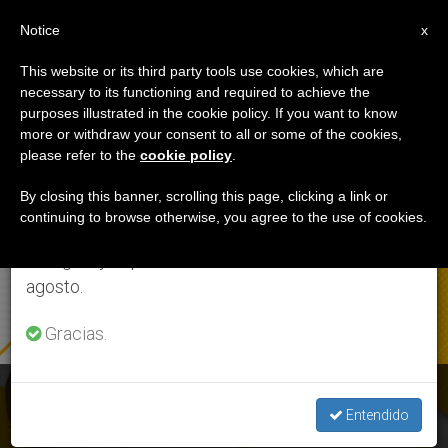
ES
Notice
×
x
Aviso importante
This website or its third party tools use cookies, which are
necessary to its functioning and required to achieve the
Del 27 de julio al 7 de agosto haremos la pausa
ETIQUETA
purposes illustrated in the cookie policy. If you want to know
anual, aprovechando que en el periodo de verano
Posts Tagged
more or withdraw your consent to all or some of the cookies,
please refer to the
cookie policy
.
se generan menos informaciones y también el
‘pantalla’
consumo de las mismas disminuye.
By closing this banner, scrolling this page, clicking a link or
continuing to browse otherwise, you agree to the use of cookies.
Retomamos el trabajo ordinario de las ediciones
en inglés y español de ZENIT el lunes 10 de
ÚLTIMAS NOTICIAS
agosto.
Gracias.
Congreso virtual “Los niños y las pantallas. ¿La nueva
normalidad?”
Entendido