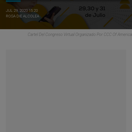
JUL 29, 2020 15:20
ROSA DIE ALCOLEA
Cartel Del Congreso Virtual Organizado Por CCC Of America