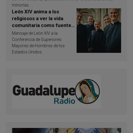
minorías.
León XIV anima a los
religiosos a ver la vida
comunitaria como fuente
de inspiración y
Mensaje de León XIV a la
santificación
Conferencia de Superiores
Mayores de Hombres de los
Estados Unidos