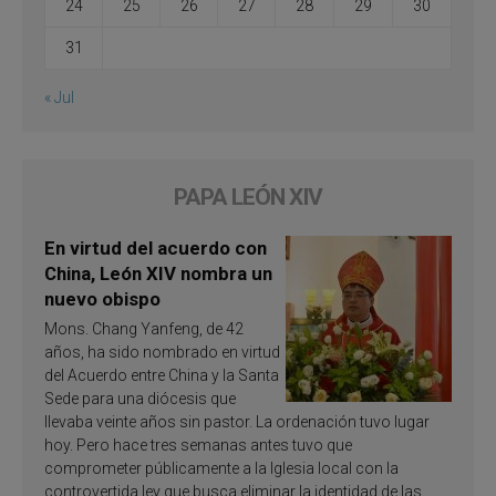
24
25
26
27
28
29
30
31
« Jul
PAPA LEÓN XIV
En virtud del acuerdo con
China, León XIV nombra un
nuevo obispo
Mons. Chang Yanfeng, de 42
años, ha sido nombrado en virtud
del Acuerdo entre China y la Santa
Sede para una diócesis que
llevaba veinte años sin pastor. La ordenación tuvo lugar
hoy. Pero hace tres semanas antes tuvo que
comprometer públicamente a la Iglesia local con la
controvertida ley que busca eliminar la identidad de las