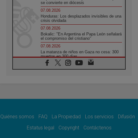
se convierte en diócesis
07.08.2026
Honduras: Los desplazados invisibles de una
crisis olvidada
07.08.2026
Bokalic: "En Argentina el Papa León señalará
el compromiso del cristiano"
07.08.2026
La matanza de niños en Gaza no cesa: 300
muertos en 300 días
07.08.2026
Tagle: La guerra desfigura el mundo, solo la
revelación de Dios lo transfigura
07.08.2026
Presentada la Trienal de Arte de las
Universidades Católicas: «Exercises in
Empathy»
07.08.2026
Fortunatus Nwachukwu: la comunicación
como misión al servicio del Evangelio
Quiénes somos
FAQ
La Propiedad
Los servicios
Difusión
07.08.2026
Estatus legal
Copyright
Contáctenos
SIGNIS 2026, dar voz a las religiosas en el
espacio público