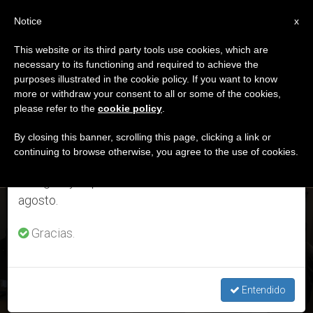
ES
Notice
×
x
Aviso importante
This website or its third party tools use cookies, which are
necessary to its functioning and required to achieve the
Del 27 de julio al 7 de agosto haremos la pausa
ETIQUETA
purposes illustrated in the cookie policy. If you want to know
anual, aprovechando que en el periodo de verano
Posts Tagged ‘Paraná’
more or withdraw your consent to all or some of the cookies,
please refer to the
cookie policy
.
se generan menos informaciones y también el
consumo de las mismas disminuye.
By closing this banner, scrolling this page, clicking a link or
continuing to browse otherwise, you agree to the use of cookies.
ÚLTIMAS NOTICIAS
Retomamos el trabajo ordinario de las ediciones
en inglés y español de ZENIT el lunes 10 de
agosto.
Paraguay: Los obispos reclaman que el Gobierno aclare el
acuerdo energético con Brasil
Gracias.
AUG 02, 2019 12:14
LARISSA I. LÓPEZ
Entendido