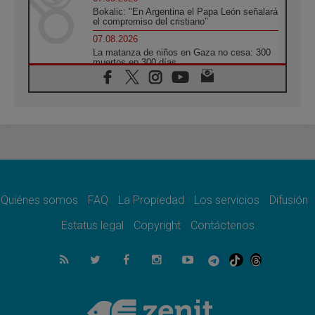
Bokalic: "En Argentina el Papa León señalará
el compromiso del cristiano"
07.08.2026
La matanza de niños en Gaza no cesa: 300
muertos en 300 días
07.08.2026
Tagle: La guerra desfigura el mundo, solo la
revelación de Dios lo transfigura
07.08.2026
Presentada la Trienal de Arte de las
Universidades Católicas: «Exercises in
Empathy»
07.08.2026
Fortunatus Nwachukwu: la comunicación
como misión al servicio del Evangelio
Quiénes somos
FAQ
La Propiedad
Los servicios
Difusión
07.08.2026
Estatus legal
Copyright
Contáctenos
SIGNIS 2026, dar voz a las religiosas en el
espacio público
07.08.2026
Lanzan un proyecto de empoderamiento
digital para mujeres líderes en África
07.08.2026
Programa oficial del Viaje Apostólico del