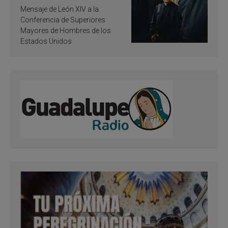
de inspiración y
Mensaje de León XIV a la
santificación
Conferencia de Superiores
Mayores de Hombres de los
Estados Unidos