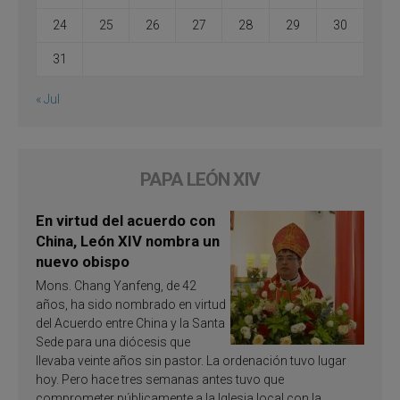
24
25
26
27
28
29
30
31
« Jul
PAPA LEÓN XIV
En virtud del acuerdo con
China, León XIV nombra un
nuevo obispo
Mons. Chang Yanfeng, de 42
años, ha sido nombrado en virtud
del Acuerdo entre China y la Santa
Sede para una diócesis que
llevaba veinte años sin pastor. La ordenación tuvo lugar
hoy. Pero hace tres semanas antes tuvo que
comprometer públicamente a la Iglesia local con la