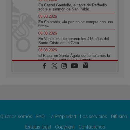
En Castel Gandolfo, el tapiz de Raffaello
sobre el sermón de San Pablo
08.08.2026
En Colombia, «la paz no se compra con una
firma»
08.08.2026
En Venezuela celebraron los 416 años del
Santo Cristo de La Grita
08.08.2026
El Papa: en Santa Ágata contemplamos la
victoria del amor sobre la muerte
08.08.2026
León XIV visitará el Santuario de la Madre
del Buen Consejo de Genazzano
07.08.2026
Filipinas: el Vicariato Apostólico de Calapán
se convierte en diócesis
07.08.2026
Honduras: Los desplazados invisibles de una
crisis olvidada
Quiénes somos
FAQ
La Propiedad
Los servicios
Difusión
07.08.2026
Bokalic: "En Argentina el Papa León señalará
Estatus legal
Copyright
Contáctenos
el compromiso del cristiano"