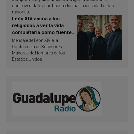
controvertida ley que busca eliminar la identidad de las
minorías.
León XIV anima a los
religiosos a ver la vida
comunitaria como fuente
de inspiración y
Mensaje de León XIV a la
santificación
Conferencia de Superiores
Mayores de Hombres de los
Estados Unidos