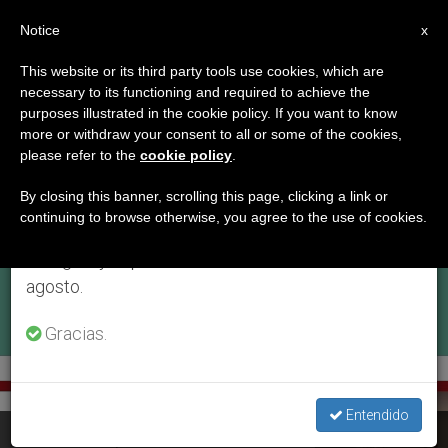
ES
Notice
×
x
Aviso importante
This website or its third party tools use cookies, which are
necessary to its functioning and required to achieve the
Del 27 de julio al 7 de agosto haremos la pausa
ETIQUETA
purposes illustrated in the cookie policy. If you want to know
anual, aprovechando que en el periodo de verano
Posts Tagged
more or withdraw your consent to all or some of the cookies,
please refer to the
cookie policy
.
se generan menos informaciones y también el
‘plataforma’
consumo de las mismas disminuye.
By closing this banner, scrolling this page, clicking a link or
continuing to browse otherwise, you agree to the use of cookies.
Retomamos el trabajo ordinario de las ediciones
en inglés y español de ZENIT el lunes 10 de
ÚLTIMAS NOTICIAS
agosto.
Gracias.
Entendido
El CELAM lanza su nueva web de comunicación