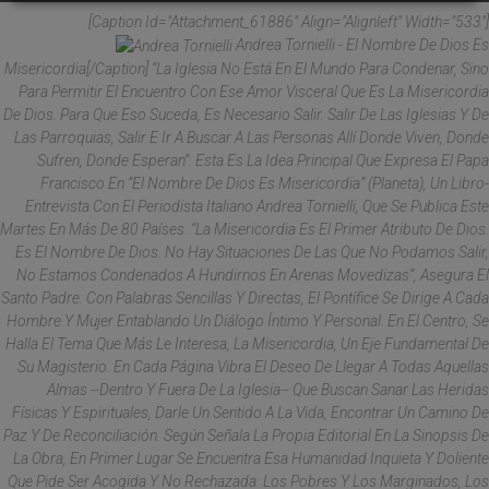
[caption Id="attachment_61886" Align="alignleft" Width="533"]
Andrea Tornielli - El Nombre De Dios Es
Misericordia[/caption] “La Iglesia No Está En El Mundo Para Condenar, Sino
Para Permitir El Encuentro Con Ese Amor Visceral Que Es La Misericordia
De Dios. Para Que Eso Suceda, Es Necesario Salir. Salir De Las Iglesias Y De
Las Parroquias, Salir E Ir A Buscar A Las Personas Allí Donde Viven, Donde
Sufren, Donde Esperan”. Esta Es La Idea Principal Que Expresa El Papa
Francisco En “El Nombre De Dios Es Misericordia” (Planeta), Un Libro-
Entrevista Con El Periodista Italiano Andrea Tornielli, Que Se Publica Este
Martes En Más De 80 Países. “La Misericordia Es El Primer Atributo De Dios.
Es El Nombre De Dios. No Hay Situaciones De Las Que No Podamos Salir,
No Estamos Condenados A Hundirnos En Arenas Movedizas”, Asegura El
Santo Padre. Con Palabras Sencillas Y Directas, El Pontífice Se Dirige A Cada
Hombre Y Mujer Entablando Un Diálogo Íntimo Y Personal. En El Centro, Se
Halla El Tema Que Más Le Interesa, La Misericordia, Un Eje Fundamental De
Su Magisterio. En Cada Página Vibra El Deseo De Llegar A Todas Aquellas
Almas --Dentro Y Fuera De La Iglesia-- Que Buscan Sanar Las Heridas
Físicas Y Espirituales, Darle Un Sentido A La Vida, Encontrar Un Camino De
Paz Y De Reconciliación. Según Señala La Propia Editorial En La Sinopsis De
La Obra, En Primer Lugar Se Encuentra Esa Humanidad Inquieta Y Doliente
Que Pide Ser Acogida Y No Rechazada: Los Pobres Y Los Marginados, Los