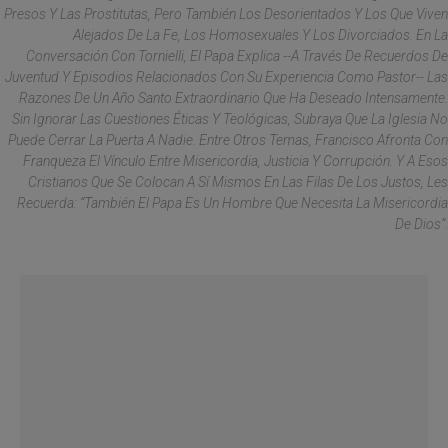
Presos Y Las Prostitutas, Pero También Los Desorientados Y Los Que Viven
Alejados De La Fe, Los Homosexuales Y Los Divorciados. En La
Conversación Con Tornielli, El Papa Explica --A Través De Recuerdos De
Juventud Y Episodios Relacionados Con Su Experiencia Como Pastor-- Las
Razones De Un Año Santo Extraordinario Que Ha Deseado Intensamente.
Sin Ignorar Las Cuestiones Éticas Y Teológicas, Subraya Que La Iglesia No
Puede Cerrar La Puerta A Nadie. Entre Otros Temas, Francisco Afronta Con
Franqueza El Vínculo Entre Misericordia, Justicia Y Corrupción. Y A Esos
Cristianos Que Se Colocan A Sí Mismos En Las Filas De Los Justos, Les
Recuerda: “También El Papa Es Un Hombre Que Necesita La Misericordia
De Dios”.