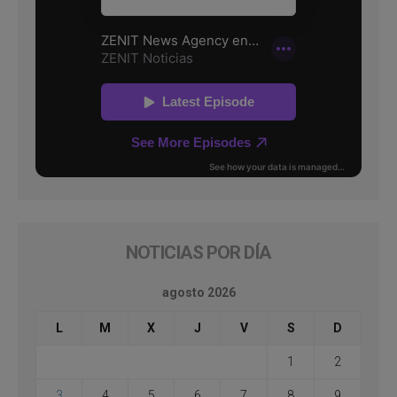
NOTICIAS POR DÍA
agosto 2026
L
M
X
J
V
S
D
1
2
3
4
5
6
7
8
9