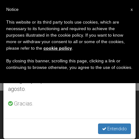
ES
Notice
×
x
Aviso importante
This website or its third party tools use cookies, which are
necessary to its functioning and required to achieve the
Del 27 de julio al 7 de agosto haremos la pausa
ETIQUETA
purposes illustrated in the cookie policy. If you want to know
anual, aprovechando que en el periodo de verano
Posts Tagged ‘pm’
more or withdraw your consent to all or some of the cookies,
please refer to the
cookie policy
.
se generan menos informaciones y también el
consumo de las mismas disminuye.
By closing this banner, scrolling this page, clicking a link or
continuing to browse otherwise, you agree to the use of cookies.
ÚLTIMAS NOTICIAS
Retomamos el trabajo ordinario de las ediciones
en inglés y español de ZENIT el lunes 10 de
agosto.
Francisco: "La Iglesia no está en el mundo para condenar"
Gracias.
JAN 11, 2016 08:30
IVÁN DE VARGAS
Entendido