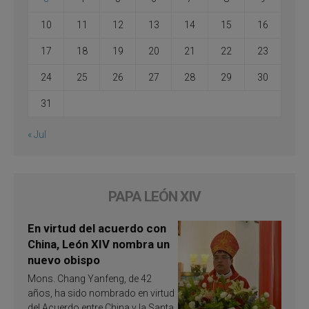
10
11
12
13
14
15
16
17
18
19
20
21
22
23
24
25
26
27
28
29
30
31
« Jul
PAPA LEÓN XIV
En virtud del acuerdo con
China, León XIV nombra un
nuevo obispo
Mons. Chang Yanfeng, de 42
años, ha sido nombrado en virtud
del Acuerdo entre China y la Santa