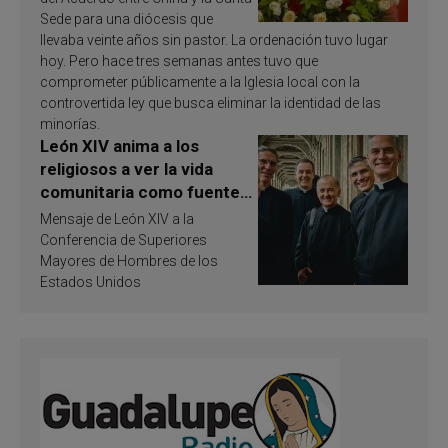
Sede para una diócesis que
llevaba veinte años sin pastor. La ordenación tuvo lugar
hoy. Pero hace tres semanas antes tuvo que
comprometer públicamente a la Iglesia local con la
controvertida ley que busca eliminar la identidad de las
minorías.
León XIV anima a los
religiosos a ver la vida
comunitaria como fuente
de inspiración y
Mensaje de León XIV a la
santificación
Conferencia de Superiores
Mayores de Hombres de los
Estados Unidos