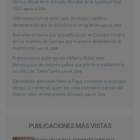
Himno oficial de la Jornada Mundial de la Juventud Seúl
2027
agosto 3, 2026
ONU se pronuncia ante caso de obispo católico
desaparecido por la dictadura nicaragüense
julio 25, 2026
Aumenta el interés por la beatificación en Estados Unidos
de los mártires de Georgia que murieron defendiendo el
matrimonio
julio 25, 2026
Franciscanos piden ayuda a Marco Rubio ante
persecución de colonos judíos que afecta a cristianos (y
no sólo) en Tierra Santa
julio 25, 2026
Sacerdotes alemanes fieles al Papa contestan a su propio
obispo (y cardenal) quien les orilla a bendecir parejas del
mismo sexo en importante diócesis
julio 25, 2026
PUBLICACIONES MÁS VISTAS
Himno oficial de la Jornada Mundial de la