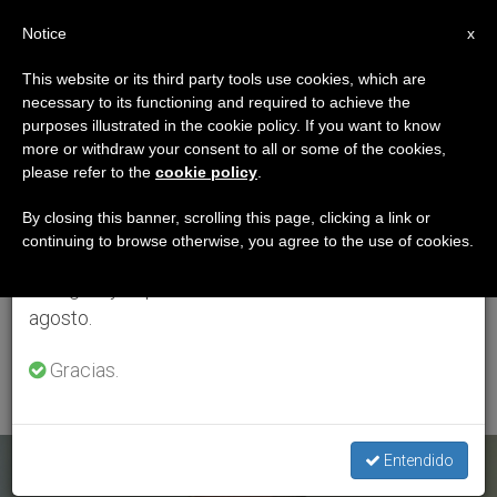
ES
Notice
×
x
Aviso importante
This website or its third party tools use cookies, which are
necessary to its functioning and required to achieve the
Del 27 de julio al 7 de agosto haremos la pausa
ETIQUETA
purposes illustrated in the cookie policy. If you want to know
anual, aprovechando que en el periodo de verano
Posts Tagged
more or withdraw your consent to all or some of the cookies,
please refer to the
cookie policy
.
se generan menos informaciones y también el
‘Pontificio Instituto
consumo de las mismas disminuye.
By closing this banner, scrolling this page, clicking a link or
continuing to browse otherwise, you agree to the use of cookies.
Juan Pablo II Para Los
Retomamos el trabajo ordinario de las ediciones
en inglés y español de ZENIT el lunes 10 de
Estudios De
agosto.
Matrimonio Y Familia’
Gracias.
Entendido
ÚLTIMAS NOTICIAS