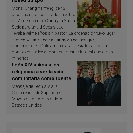
nuevo obispo
Mons. Chang Yanfeng, de 42
años, ha sido nombrado en virtud
del Acuerdo entre China y la Santa
Sede para una diócesis que
llevaba veinte años sin pastor. La ordenación tuvo lugar
hoy. Pero hace tres semanas antes tuvo que
comprometer públicamente a la Iglesia local con la
controvertida ley que busca eliminar la identidad de las
minorías.
León XIV anima a los
religiosos a ver la vida
comunitaria como fuente
de inspiración y
Mensaje de León XIV a la
santificación
Conferencia de Superiores
Mayores de Hombres de los
Estados Unidos