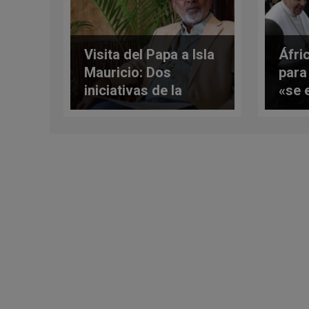
Visita del Papa a Isla
Áfri
Mauricio: Dos
para
iniciativas de la
«se 
diócesis «a favor de
apos
la ecología»
misi