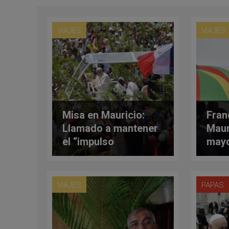
VIAJES
VIAJES
Misa en Mauricio:
Fran
Llamado a mantener
Maur
el “impulso
mayo
misionero” del padre
liber
Laval
plen
VIAJES
PAPAS