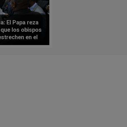
ca: El Papa reza
 que los obispos
estrechen en el
tolado
onero»