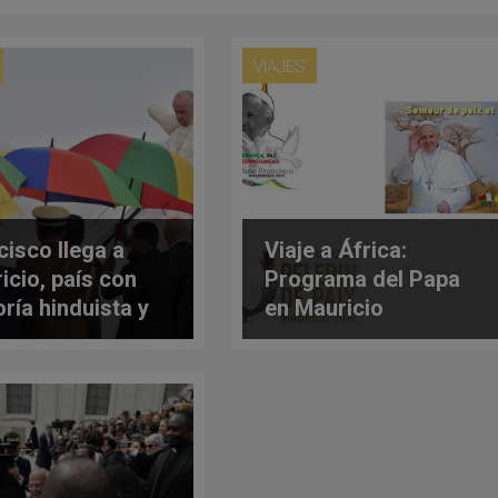
VIAJES
cisco llega a
Viaje a África:
icio, país con
Programa del Papa
ría hinduista y
en Mauricio
tad religiosa
a