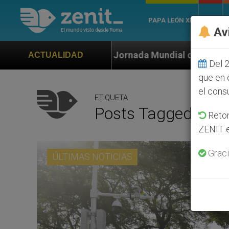
PAPA LEÓN XIV
ROMA
Av
 Jornada Mundial de la Juventud Seúl 2027
ONU
ACTUALIDAD
Del 2
que en 
el cons
ETIQUETA
Posts Tagged ‘Port
Retom
ZENIT e
Graci
ÚLTIMAS NOTICIAS