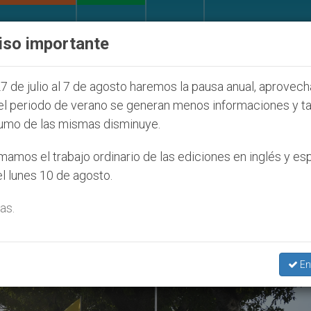
IGLESIA Y MUNDO
DOCUMENTOS
DONATIVOS
iso importante
 se pronuncia ante caso de obispo católico desaparec
7 de julio al 7 de agosto haremos la pausa anual, aprovec
el periodo de verano se generan menos informaciones y t
umo de las mismas disminuye.
 Louis’
amos el trabajo ordinario de las ediciones en inglés y es
l lunes 10 de agosto.
as.
En