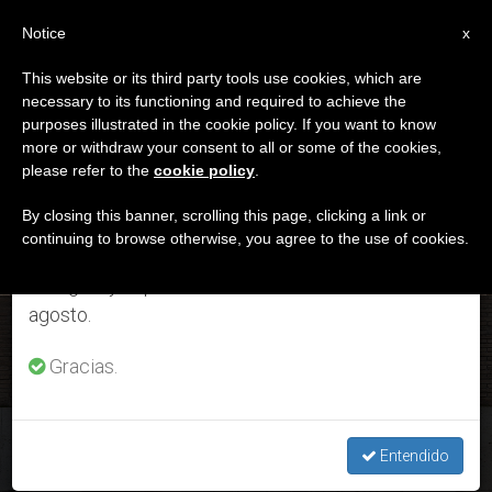
ES
Notice
×
x
Aviso importante
This website or its third party tools use cookies, which are
necessary to its functioning and required to achieve the
Del 27 de julio al 7 de agosto haremos la pausa
ETIQUETA
purposes illustrated in the cookie policy. If you want to know
anual, aprovechando que en el periodo de verano
Posts Tagged ‘positivo’
more or withdraw your consent to all or some of the cookies,
please refer to the
cookie policy
.
se generan menos informaciones y también el
consumo de las mismas disminuye.
By closing this banner, scrolling this page, clicking a link or
continuing to browse otherwise, you agree to the use of cookies.
ÚLTIMAS NOTICIAS
Retomamos el trabajo ordinario de las ediciones
en inglés y español de ZENIT el lunes 10 de
agosto.
Nuevo caso de coronavirus en el Vaticano: Empleado en
cuarentena en su domicilio
Gracias.
APR 30, 2020 16:16
LARISSA I. LÓPEZ
Entendido