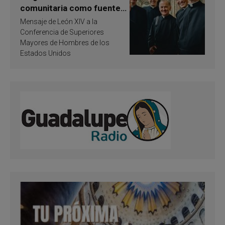
comunitaria como fuente
de inspiración y
Mensaje de León XIV a la
santificación
Conferencia de Superiores
Mayores de Hombres de los
Estados Unidos