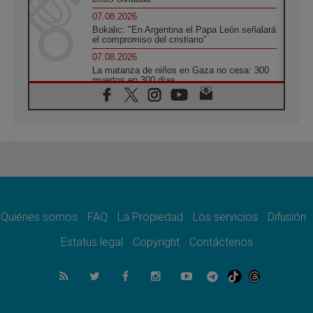
07.08.2026
Bokalic: "En Argentina el Papa León señalará
el compromiso del cristiano"
07.08.2026
La matanza de niños en Gaza no cesa: 300
muertos en 300 días
07.08.2026
Tagle: La guerra desfigura el mundo, solo la
revelación de Dios lo transfigura
07.08.2026
Presentada la Trienal de Arte de las
Universidades Católicas: «Exercises in
Empathy»
07.08.2026
Fortunatus Nwachukwu: la comunicación
como misión al servicio del Evangelio
Quiénes somos
FAQ
La Propiedad
Los servicios
Difusión
07.08.2026
Estatus legal
Copyright
Contáctenos
SIGNIS 2026, dar voz a las religiosas en el
espacio público
07.08.2026
Lanzan un proyecto de empoderamiento
digital para mujeres líderes en África
07.08.2026