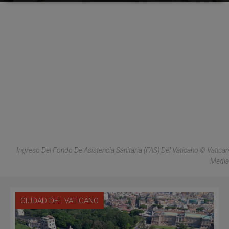
Ingreso Del Fondo De Asistencia Sanitaria (FAS) Del Vaticano © Vatican
Media
CIUDAD DEL VATICANO